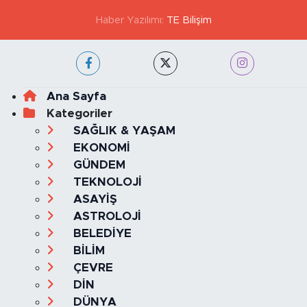
KVKK VE AYDINLATMA METNİ
YAYIN İLKELERİ
Haber Yazılımı:
TE Bilişim
Ana Sayfa
Kategoriler
SAĞLIK & YAŞAM
EKONOMİ
GÜNDEM
TEKNOLOJİ
ASAYİŞ
ASTROLOJİ
BELEDİYE
BİLİM
ÇEVRE