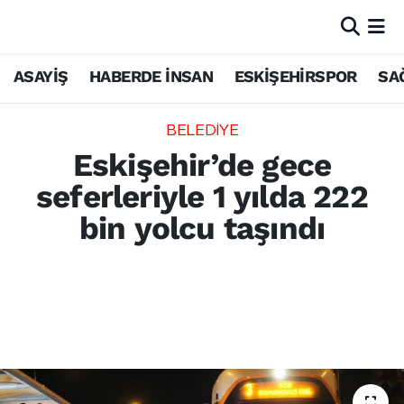
ASAYİŞ
HABERDE İNSAN
ESKİŞEHİRSPOR
SA
BELEDİYE
Eskişehir’de gece
seferleriyle 1 yılda 222
bin yolcu taşındı
Eskişehir Büyükşehir Belediye Başkanı Ayşe
Ünlüce’nin Mayıs 2024’te başlattığı gece
seferleri ile bugüne kadar 222 bin yolcu otobüs
ve tramvaylarda seyahat etti.