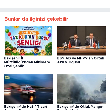
Bunlar da ilginizi çekebilir
Eskişehir İl
ESMİAD ve MHP’den Ortak
Müftülüğü’nden Miniklere
Akıl Vurgusu
Özel Şenlik
Eskişehir’de Hafif Ticari
Eskişehir’de Otluk Yangını