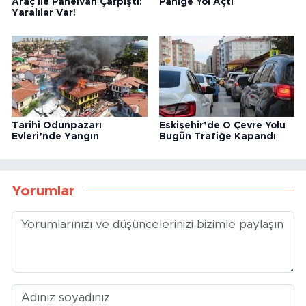
Araç ile Panelvan Çarpıştı:
Paniğe Yol Açtı
Yaralılar Var!
Tarihi Odunpazarı
Eskişehir’de O Çevre Yolu
Evleri’nde Yangın
Bugün Trafiğe Kapandı
Yorumlar