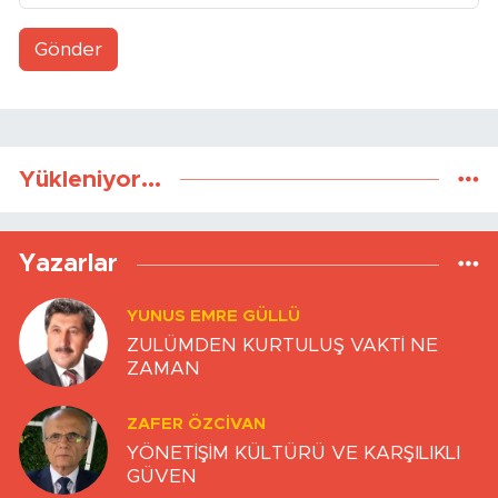
Gönder
Yükleniyor...
Yazarlar
YUNUS EMRE GÜLLÜ
ZULÜMDEN KURTULUŞ VAKTİ NE
ZAMAN
ZAFER ÖZCIVAN
YÖNETİŞİM KÜLTÜRÜ VE KARŞILIKLI
GÜVEN