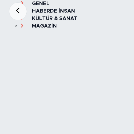
GENEL
HABERDE İNSAN
KÜLTÜR & SANAT
MAGAZİN
MANŞET
OLAY
SPOR
TÜRKİYE
Foto Galeri
Video
Yazarlar
Röportaj
Biyografi
Anketler
Künye
İletişim
Servisler
İstanbul Nöbetçi Eczaneler