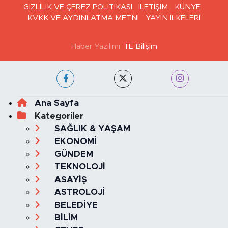
GİZLİLİK VE ÇEREZ POLİTİKASI
İLETİŞİM
KÜNYE
KVKK VE AYDINLATMA METNİ
YAYIN İLKELERİ
Haber Yazılımı:
TE Bilişim
Ana Sayfa
Kategoriler
SAĞLIK & YAŞAM
EKONOMİ
GÜNDEM
TEKNOLOJİ
ASAYİŞ
ASTROLOJİ
BELEDİYE
BİLİM