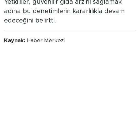
TL
tutarında idari para cezası kesildi.
Yetkililer, güvenilir gıda arzını sağlamak
adına bu denetimlerin kararlılıkla devam
edeceğini belirtti.
Kaynak:
Haber Merkezi