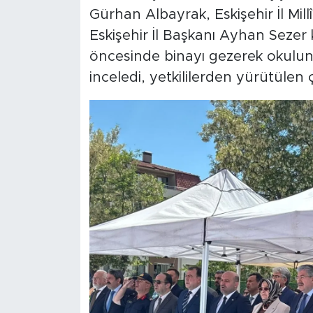
Gürhan Albayrak, Eskişehir İl Mi
Eskişehir İl Başkanı Ayhan Sezer ka
öncesinde binayı gezerek okulun f
inceledi, yetkililerden yürütülen ç