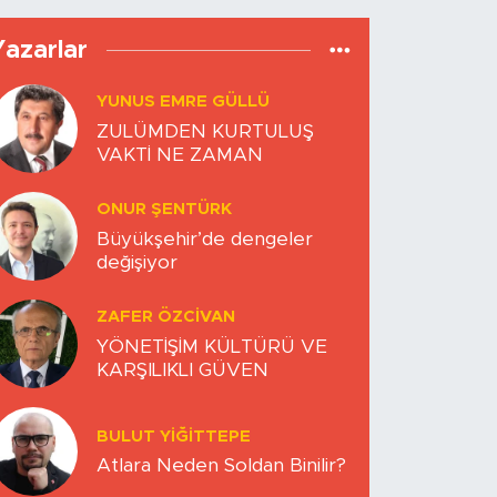
Yazarlar
YUNUS EMRE GÜLLÜ
ZULÜMDEN KURTULUŞ
VAKTİ NE ZAMAN
ONUR ŞENTÜRK
Büyükşehir’de dengeler
değişiyor
ZAFER ÖZCIVAN
YÖNETİŞİM KÜLTÜRÜ VE
KARŞILIKLI GÜVEN
BULUT YİĞİTTEPE
Atlara Neden Soldan Binilir?