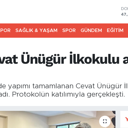
DO
47
EU
55
SPOR
SAĞLIK & YAŞAM
SPOR
GÜNDEM
EĞİTİM
ST
64,
GR
66
vat Ünügür İlkokulu a
Bİ
13.
BI
64
inde yapımı tamamlanan Cevat Ünügür İ
dı. Protokolün katılımıyla gerçekleşti.
Y