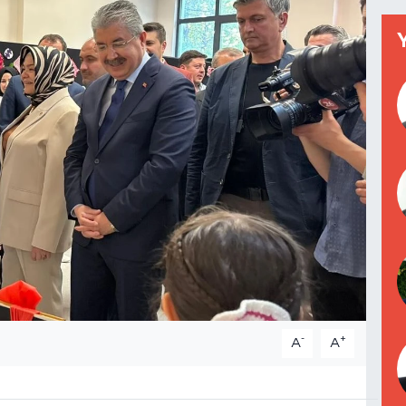
-
+
A
A