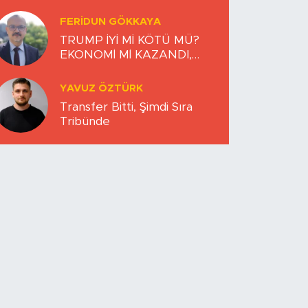
FERIDUN GÖKKAYA
TRUMP İYİ Mİ KÖTÜ MÜ?
EKONOMİ Mİ KAZANDI,
DÜNYA MI KAYBETTİ?
YAVUZ ÖZTÜRK
Transfer Bitti, Şimdi Sıra
Tribünde