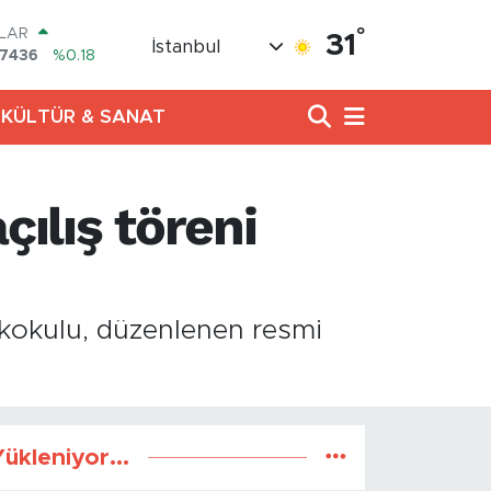
°
LAR
31
İstanbul
,7436
%0.18
RO
,2510
%0.32
KÜLTÜR & SANAT
ERLİN
4811
%0.38
AM ALTIN
60.55
%0.03
çılış töreni
ST100
779
%-14
TCOIN
.944,08
%-0.18
lkokulu, düzenlenen resmi
ükleniyor...