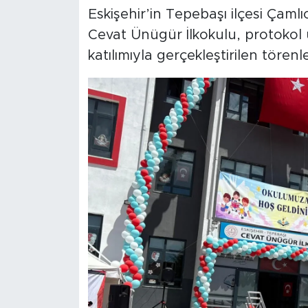
Eskişehir’in Tepebaşı ilçesi Çam
Cevat Ünügür İlkokulu, protokol 
katılımıyla gerçekleştirilen tören