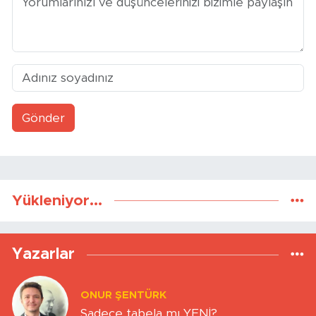
Gönder
Yükleniyor...
Yazarlar
ONUR ŞENTÜRK
Sadece tabela mı YENİ?