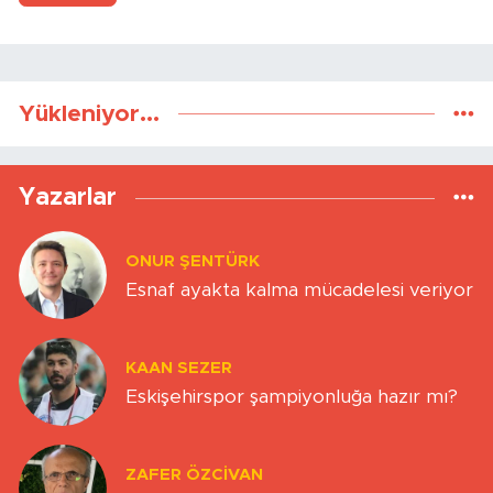
Yükleniyor...
Yazarlar
ONUR ŞENTÜRK
Esnaf ayakta kalma mücadelesi veriyor
KAAN SEZER
Eskişehirspor şampiyonluğa hazır mı?
ZAFER ÖZCIVAN