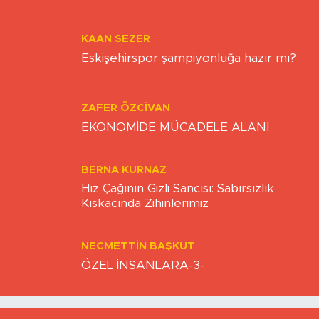
ONUR ŞENTÜRK
Esnaf ayakta kalma mücadelesi veriyor
KAAN SEZER
Eskişehirspor şampiyonluğa hazır mı?
ZAFER ÖZCIVAN
EKONOMİDE MÜCADELE ALANI
BERNA KURNAZ
Hız Çağının Gizli Sancısı: Sabırsızlık
Kıskacında Zihinlerimiz
NECMETTIN BAŞKUT
ÖZEL İNSANLARA-3-