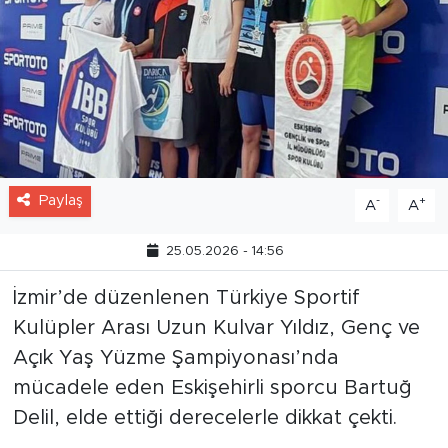
Paylaş
-
+
A
A
25.05.2026 - 14:56
İzmir’de düzenlenen Türkiye Sportif
Kulüpler Arası Uzun Kulvar Yıldız, Genç ve
Açık Yaş Yüzme Şampiyonası’nda
mücadele eden Eskişehirli sporcu Bartuğ