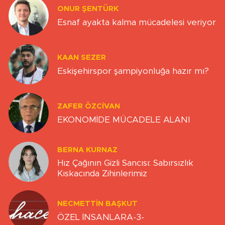
ONUR ŞENTÜRK
Esnaf ayakta kalma mücadelesi veriyor
KAAN SEZER
Eskişehirspor şampiyonluğa hazır mı?
ZAFER ÖZCIVAN
EKONOMİDE MÜCADELE ALANI
BERNA KURNAZ
Hız Çağının Gizli Sancısı: Sabırsızlık
Kıskacında Zihinlerimiz
NECMETTIN BAŞKUT
ÖZEL İNSANLARA-3-