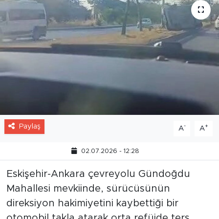
Paylaş
-
+
A
A
02.07.2026 - 12:28
Eskişehir-Ankara çevreyolu Gündoğdu
Mahallesi mevkiinde, sürücüsünün
direksiyon hakimiyetini kaybettiği bir
otomobil takla atarak orta refüjde ters