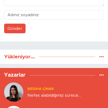
Gönder
Yükleniyor...
Yazarlar
BEDIHA ÇINAR
Nefes alabildiğimiz sürece…