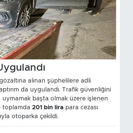
Uygulandı
özaltına alınan şüphelilere adli
 yaptırım da uygulandı. Trafik güvenliğini
na uymamak başta olmak üzere işlenen
ye toplamda
201 bin lira
para cezası
ıyla otoparka çekildi.