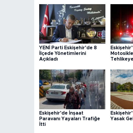
YENİ Parti Eskişehir’de 8
Eskişehir
İlçede Yönetimlerini
Motosikle
Açıkladı
Tehlikey
Eskişehir’de İnşaat
Eskişehi
Paravanı Yayaları Trafiğe
Yasak Gel
İtti