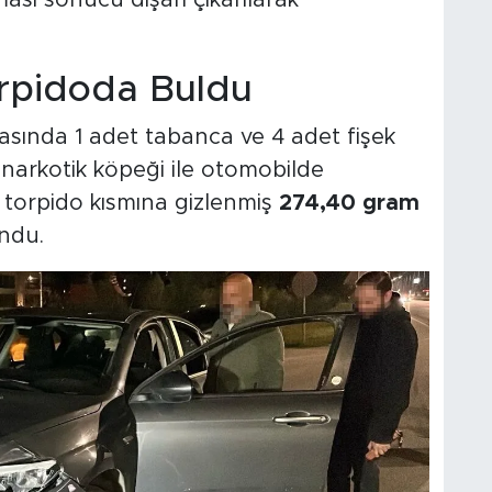
rpidoda Buldu
masında 1 adet tabanca ve 4 adet fişek
n narkotik köpeği ile otomobilde
, torpido kısmına gizlenmiş
274,40 gram
ndu.