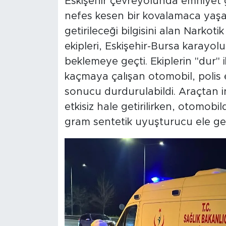
Eskişehir çevreyolunda emniyet g
nefes kesen bir kovalamaca yaş
getirileceği bilgisini alan Nark
ekipleri, Eskişehir-Bursa karayol
beklemeye geçti. Ekiplerin "dur"
kaçmaya çalışan otomobil, polis ek
sonucu durdurulabildi. Araçtan i
etkisiz hale getirilirken, otomob
gram sentetik uyuşturucu ele geçi