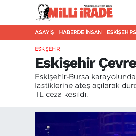
ASAYİŞ
HABERDE İNSAN
ESKİŞEHİR
ESKİŞEHİR
Eskişehir Çevr
Eskişehir-Bursa karayolunda
lastiklerine ateş açılarak d
TL ceza kesildi.