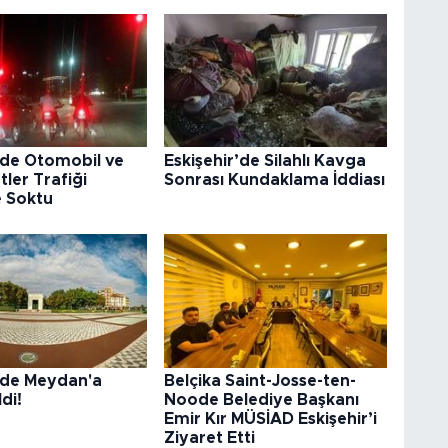
’de Otomobil ve
Eskişehir’de Silahlı Kavga
tler Trafiği
Sonrası Kundaklama İddiası
e Soktu
r’de Meydan'a
Belçika Saint-Josse-ten-
di!
Noode Belediye Başkanı
Emir Kır MÜSİAD Eskişehir’i
Ziyaret Etti