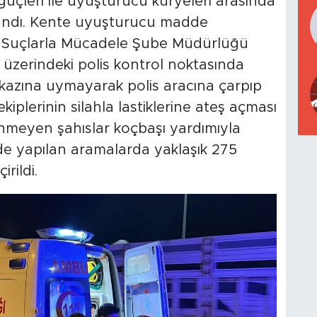
üçleri ile uyuşturucu kuryeleri arasında
andı. Kente uyuşturucu madde
otik Suçlarla Mücadele Şube Müdürlüğü
u üzerindeki polis kontrol noktasında
 ikazına uymayarak polis aracına çarpıp
iplerinin silahla lastiklerine ateş açması
nmeyen şahıslar koçbaşı yardımıyla
ilde yapılan aramalarda yaklaşık 275
rildi.