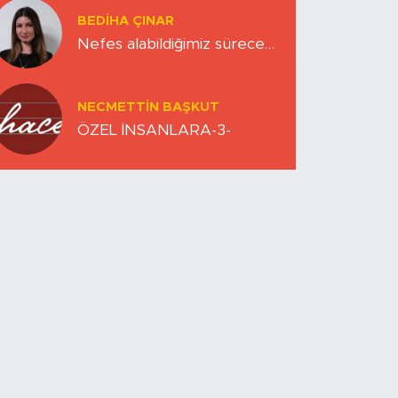
BEDIHA ÇINAR
Nefes alabildiğimiz sürece…
NECMETTIN BAŞKUT
ÖZEL İNSANLARA-3-