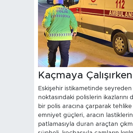
Kaçmaya Çalışırken 
Eskişehir istikametinde seyrede
noktasındaki polislerin ikazlarını
bir polis aracına çarparak tehlik
emniyet güçleri, aracın lastiklerini
patlamasıyla duran araçtan çıkmama
şüpheli, koçbaşıyla camların kırıl