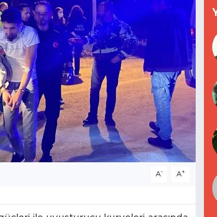
-
+
A
A