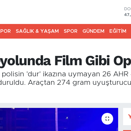
DO
47
EU
55
SPOR
SAĞLIK & YAŞAM
SPOR
GÜNDEM
EĞİTİM
ST
64
GR
65
eyolunda Film Gibi O
Bİ
13
BI
 polisin 'dur' ikazına uymayan 26 AHR 
64
urduruldu. Araçtan 274 gram uyuşturuc
Y