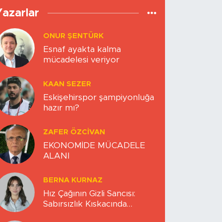
Yazarlar
ONUR ŞENTÜRK
Esnaf ayakta kalma
mücadelesi veriyor
KAAN SEZER
Eskişehirspor şampiyonluğa
hazır mı?
ZAFER ÖZCIVAN
EKONOMİDE MÜCADELE
ALANI
BERNA KURNAZ
Hız Çağının Gizli Sancısı:
Sabırsızlık Kıskacında
Zihinlerimiz