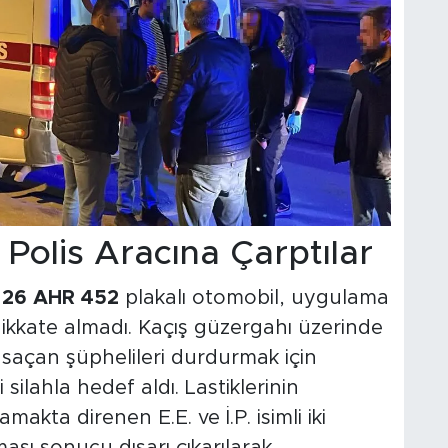
Polis Aracına Çarptılar
n
26 AHR 452
plakalı otomobil, uygulama
 dikkate almadı. Kaçış güzergahı üzerinde
e saçan şüphelileri durdurmak için
 silahla hedef aldı. Lastiklerinin
kta direnen E.E. ve İ.P. isimli iki
ması sonucu dışarı çıkarılarak