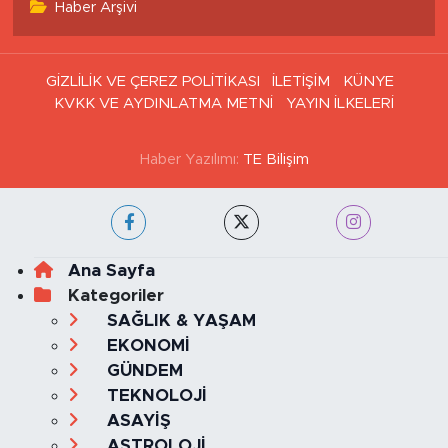
Tüm Manşetler
Son Dakika Haberleri
Haber Arşivi
GİZLİLİK VE ÇEREZ POLİTİKASI
İLETİŞİM
KÜNYE
KVKK VE AYDINLATMA METNİ
YAYIN İLKELERİ
Haber Yazılımı:
TE Bilişim
Ana Sayfa
Kategoriler
SAĞLIK & YAŞAM
EKONOMİ
GÜNDEM
TEKNOLOJİ