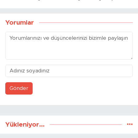
Tarihi Odunpazarı
Eskişehir’de O Çevre Yolu
Evleri’nde Yangın
Bugün Trafiğe Kapandı
Yorumlar
Gönder
Yükleniyor...