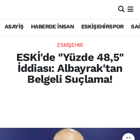
ASAYİŞ
HABERDE İNSAN
ESKİŞEHİRSPOR
SA
ESKİŞEHİR
ESKİ'de "Yüzde 48,5"
İddiası: Albayrak'tan
Belgeli Suçlama!
Eskişehir Büyükşehir Belediyesi'ne bağlı ESKİ
Genel Müdürlüğü çevresindeki tartışmalar,
yeni belgelerin gün yüzüne çıkmasıyla
bambaşka bir boyuta taşındı.