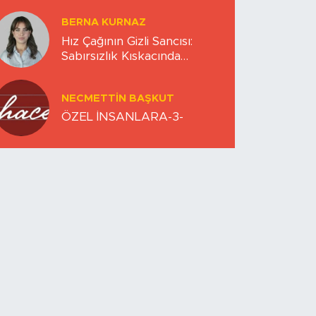
BERNA KURNAZ
Hız Çağının Gizli Sancısı:
Sabırsızlık Kıskacında
Zihinlerimiz
NECMETTIN BAŞKUT
ÖZEL İNSANLARA-3-