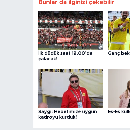
Bunlar da ilginizi çekebilir
İlk düdük saat 19.00’da
Genç bek 
çalacak!
Saygı: Hedefimize uygun
Es-Es kül
kadroyu kurduk!