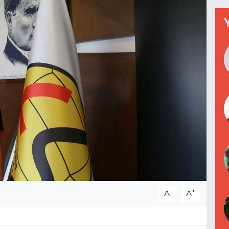
-
+
A
A