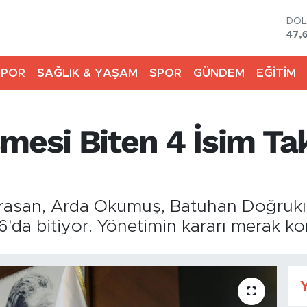
DO
47,
EU
55,
SPOR
SAĞLIK & YAŞAM
SPOR
GÜNDEM
EĞİTİM
STE
64,
GRA
651
şmesi Biten 4 İsim T
BİS
13.
BIT
64.
Horasan, Arda Okumuş, Batuhan Doğruk
'da bitiyor. Yönetimin kararı merak k
Y