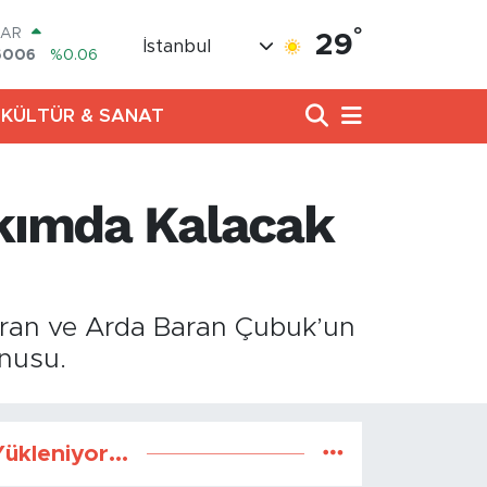
°
LAR
29
İstanbul
6006
%0.06
RO
0250
%0.02
KÜLTÜR & SANAT
RLİN
2398
%0.2
M ALTIN
3.94
%0.32
akımda Kalacak
T100
768
%48
COIN
602,05
%0.69
ıran ve Arda Baran Çubuk’un
onusu.
ükleniyor...