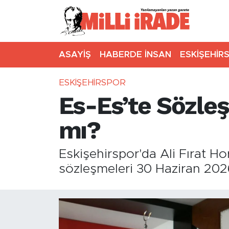
ASAYİŞ
HABERDE İNSAN
ESKİŞEHİR
ESKİŞEHİRSPOR
Es-Es’te Sözle
mı?
Eskişehirspor'da Ali Fırat 
sözleşmeleri 30 Haziran 2026