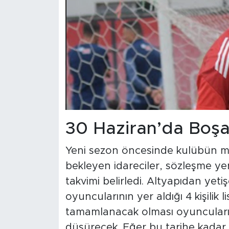
30 Haziran’da Boşa 
Yeni sezon öncesinde kulübün mal
bekleyen idareciler, sözleşme ye
takvimi belirledi. Altyapıdan yet
oyuncularının yer aldığı 4 kişilik 
tamamlanacak olması oyuncular
düşürecek. Eğer bu tarihe kadar