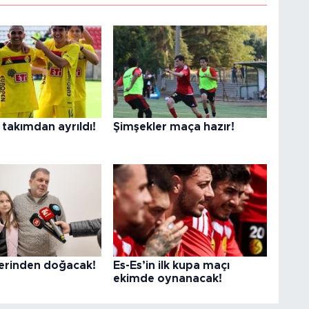
takımdan ayrıldı!
Şimşekler maça hazır!
lerinden doğacak!
Es-Es’in ilk kupa maçı
ekimde oynanacak!