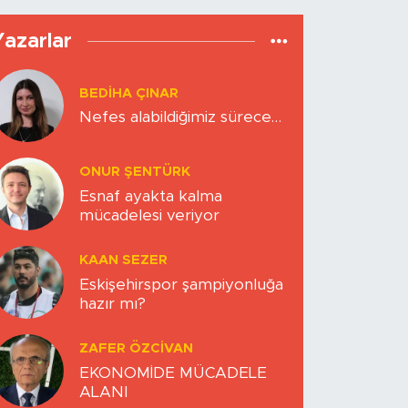
Yazarlar
BEDIHA ÇINAR
Nefes alabildiğimiz sürece…
ONUR ŞENTÜRK
Esnaf ayakta kalma
mücadelesi veriyor
KAAN SEZER
Eskişehirspor şampiyonluğa
hazır mı?
ZAFER ÖZCIVAN
EKONOMİDE MÜCADELE
ALANI