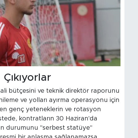
Çıkıyorlar
i bütçesini ve teknik direktör raporunu
nileme ve yolları ayırma operasyonu için
işen genç yeteneklerin ve rotasyon
listede, kontratların 30 Haziran'da
ın durumunu "serbest statüye"
 resmi bir anlaşma sağlanamazsa,