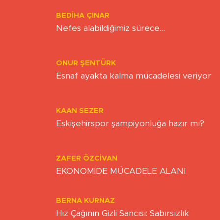
BEDIHA ÇINAR
Nefes alabildiğimiz sürece…
ONUR ŞENTÜRK
Esnaf ayakta kalma mücadelesi veriyor
KAAN SEZER
Eskişehirspor şampiyonluğa hazır mı?
ZAFER ÖZCIVAN
EKONOMİDE MÜCADELE ALANI
BERNA KURNAZ
Hız Çağının Gizli Sancısı: Sabırsızlık
Kıskacında Zihinlerimiz