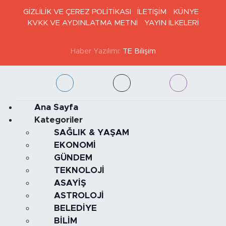
GİZLİLİK VE ÇEREZ POLİTİKASI
İLETİŞİM
KÜNYE
KVKK VE AYDINLATMA METNİ
YAYIN İLKELERİ
Haber Yazılımı:
TE Bilişim
Ana Sayfa
Kategoriler
SAĞLIK & YAŞAM
EKONOMİ
GÜNDEM
TEKNOLOJİ
ASAYİŞ
ASTROLOJİ
BELEDİYE
BİLİM