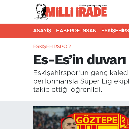
ASAYİŞ
HABERDE İNSAN
ESKİŞEHİR
ESKİŞEHİRSPOR
Es-Es’in duvar
Eskişehirspor’un genç kalec
performansla Süper Lig ekiple
takip ettiği öğrenildi.