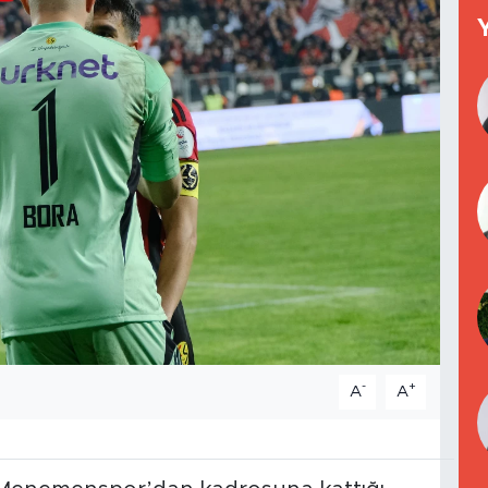
-
+
A
A