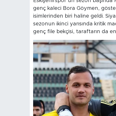
Eskişehirspor’un sezon başında
genç kaleci Bora Göymen, göster
isimlerinden biri haline geldi. Siya
sezonun ikinci yarısında kritik ma
genç file bekçisi, taraftarın da e