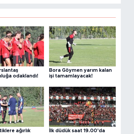
slantaş
Bora Göymen yarım kalan
luğa odaklandı!
işi tamamlayacak!
iklere ağırlık
İlk düdük saat 19.00’da