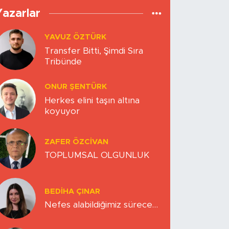
Yazarlar
YAVUZ ÖZTÜRK
Transfer Bitti, Şimdi Sıra
Tribünde
ONUR ŞENTÜRK
Herkes elini taşın altına
koyuyor
ZAFER ÖZCIVAN
TOPLUMSAL OLGUNLUK
BEDIHA ÇINAR
Nefes alabildiğimiz sürece…