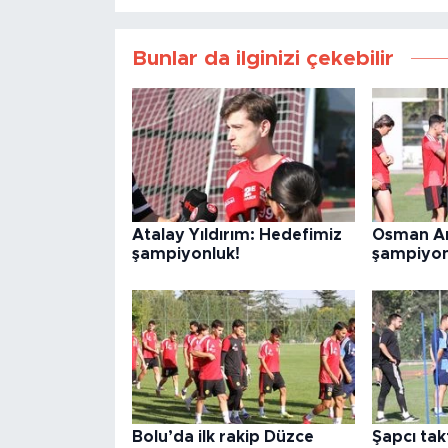
Bunlar da ilginizi çekebilir
Atalay Yıldırım: Hedefimiz
Osman Ar
şampiyonluk!
şampiyon
Bolu’da ilk rakip Düzce
Şapcı takt