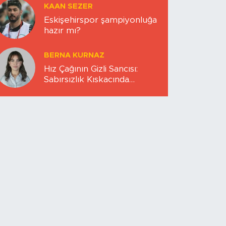
KAAN SEZER
Eskişehirspor şampiyonluğa
hazır mı?
BERNA KURNAZ
Hız Çağının Gizli Sancısı:
Sabırsızlık Kıskacında
Zihinlerimiz