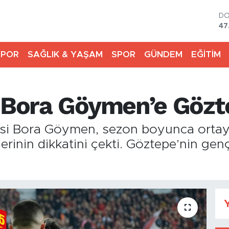
D
47
E
55
SPOR
SAĞLIK & YAŞAM
SPOR
GÜNDEM
EĞİTİM
ST
64
GR
66
ı Bora Göymen’e Gözt
Bİ
13
BI
isi Bora Göymen, sezon boyunca ortay
64
rinin dikkatini çekti. Göztepe’nin genç
Y