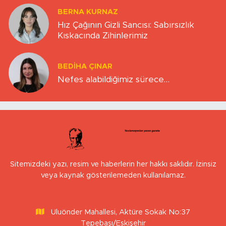
BERNA KURNAZ
Hız Çağının Gizli Sancısı: Sabırsızlık
Kıskacında Zihinlerimiz
BEDIHA ÇINAR
Nefes alabildiğimiz sürece…
Sitemizdeki yazı, resim ve haberlerin her hakkı saklıdır. İzinsiz
veya kaynak gösterilemeden kullanılamaz.
Uluönder Mahallesi, Aktüre Sokak No:37
Tepebaşı/Eskişehir