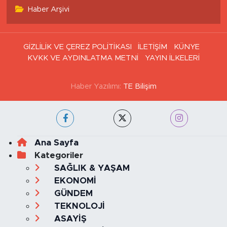
Haber Arşivi
GİZLİLİK VE ÇEREZ POLİTİKASI
İLETİŞİM
KÜNYE
KVKK VE AYDINLATMA METNİ
YAYIN İLKELERİ
Haber Yazılımı:
TE Bilişim
Ana Sayfa
Kategoriler
SAĞLIK & YAŞAM
EKONOMİ
GÜNDEM
TEKNOLOJİ
ASAYİŞ