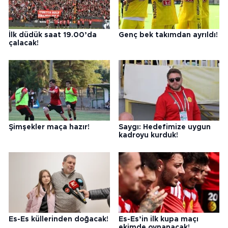
İlk düdük saat 19.00’da
Genç bek takımdan ayrıldı!
çalacak!
Şimşekler maça hazır!
Saygı: Hedefimize uygun
kadroyu kurduk!
Es-Es küllerinden doğacak!
Es-Es’in ilk kupa maçı
ekimde oynanacak!