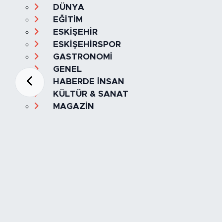
DÜNYA
EĞİTİM
ESKİŞEHİR
ESKİŞEHİRSPOR
GASTRONOMİ
GENEL
HABERDE İNSAN
KÜLTÜR & SANAT
MAGAZİN
MANŞET
OLAY
SPOR
TÜRKİYE
Foto Galeri
Video
Yazarlar
Röportaj
Biyografi