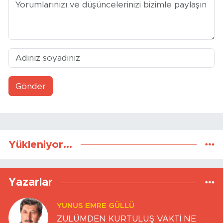
Gönder
Yükleniyor...
Yazarlar
YUNUS EMRE GÜLLÜ
ZULÜMDEN KURTULUŞ VAKTİ NE