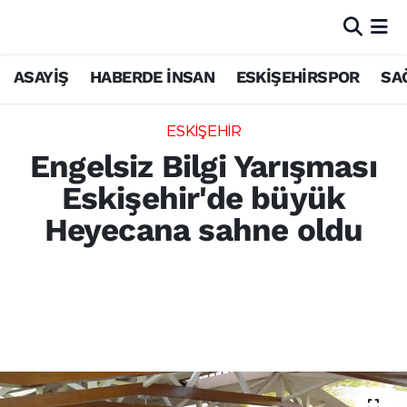
ASAYİŞ
HABERDE İNSAN
ESKİŞEHİRSPOR
SA
ESKİŞEHİR
Engelsiz Bilgi Yarışması
Eskişehir'de büyük
Heyecana sahne oldu
Eskişehir Büyükşehir Belediyesi ve Engelsiz
Erişim Derneği iş birliğiyle Haller Gençlik
Merkezi'nde düzenlenen 19. Selen Özel Bilgi
Yarışması tamamlandı.