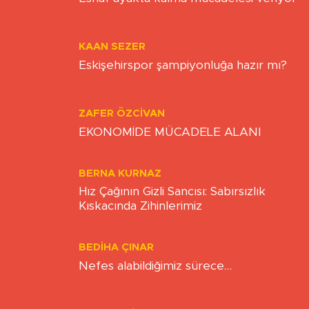
ONUR ŞENTÜRK
Esnaf ayakta kalma mücadelesi veriyor
KAAN SEZER
Eskişehirspor şampiyonluğa hazır mı?
ZAFER ÖZCIVAN
EKONOMİDE MÜCADELE ALANI
BERNA KURNAZ
Hız Çağının Gizli Sancısı: Sabırsızlık
Kıskacında Zihinlerimiz
BEDIHA ÇINAR
Nefes alabildiğimiz sürece…