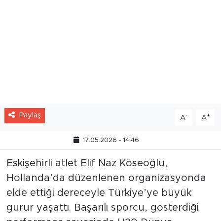
Paylaş
-
+
A
A
17.05.2026 - 14:46
Eskişehirli atlet Elif Naz Köseoğlu,
Hollanda’da düzenlenen organizasyonda
elde ettiği dereceyle Türkiye’ye büyük
gurur yaşattı. Başarılı sporcu, gösterdiği
performans sayesinde U20 Dünya