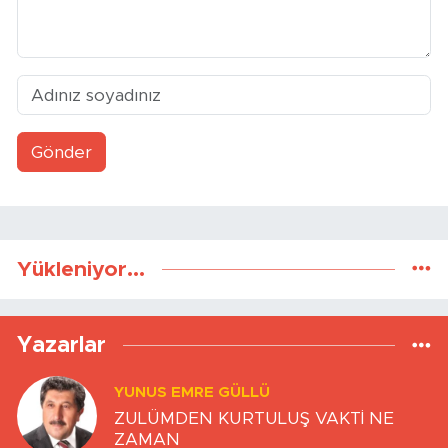
Gönder
Yükleniyor...
Yazarlar
YUNUS EMRE GÜLLÜ
ZULÜMDEN KURTULUŞ VAKTİ NE
ZAMAN