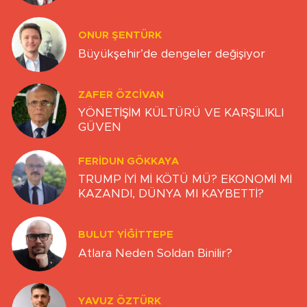
ONUR ŞENTÜRK
Büyükşehir’de dengeler değişiyor
ZAFER ÖZCIVAN
YÖNETİŞİM KÜLTÜRÜ VE KARŞILIKLI
GÜVEN
FERIDUN GÖKKAYA
TRUMP İYİ Mİ KÖTÜ MÜ? EKONOMİ Mİ
KAZANDI, DÜNYA MI KAYBETTİ?
BULUT YİĞİTTEPE
Atlara Neden Soldan Binilir?
YAVUZ ÖZTÜRK