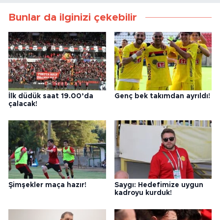
Bunlar da ilginizi çekebilir
İlk düdük saat 19.00’da
Genç bek takımdan ayrıldı!
çalacak!
Şimşekler maça hazır!
Saygı: Hedefimize uygun
kadroyu kurduk!