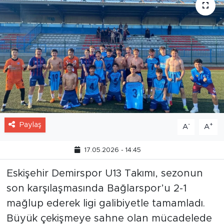
Paylaş
-
+
A
A
17.05.2026 - 14:45
Eskişehir Demirspor U13 Takımı, sezonun
son karşılaşmasında Bağlarspor’u 2-1
mağlup ederek ligi galibiyetle tamamladı.
Büyük çekişmeye sahne olan mücadelede