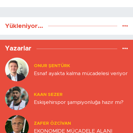
Yükleniyor...
Yazarlar
ONUR ŞENTÜRK
Esnaf ayakta kalma mücadelesi veriyor
KAAN SEZER
Eskişehirspor şampiyonluğa hazır mı?
ZAFER ÖZCIVAN
EKONOMİDE MÜCADELE ALANI