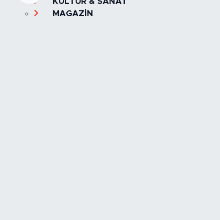
KÜLTÜR & SANAT
MAGAZİN
MANŞET
OLAY
SPOR
TÜRKİYE
Foto Galeri
Video
Yazarlar
Röportaj
Biyografi
Anketler
Künye
İletişim
Servisler
İstanbul Nöbetçi Eczaneler
İstanbul Hava Durumu
İstanbul Trafik Yoğunluk Haritası