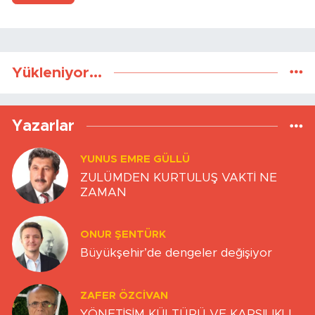
Yükleniyor...
Yazarlar
YUNUS EMRE GÜLLÜ
ZULÜMDEN KURTULUŞ VAKTİ NE
ZAMAN
ONUR ŞENTÜRK
Büyükşehir’de dengeler değişiyor
ZAFER ÖZCIVAN
YÖNETİŞİM KÜLTÜRÜ VE KARŞILIKLI