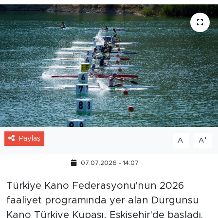
Paylaş
-
+
A
A
07.07.2026 - 14:07
Türkiye Kano Federasyonu'nun 2026
faaliyet programında yer alan Durgunsu
Kano Türkiye Kupası, Eskişehir'de başladı.