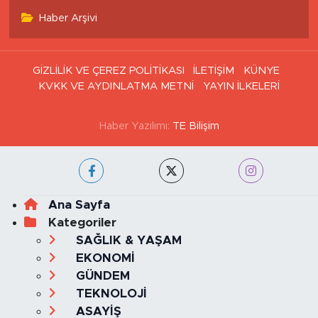
Haber Arşivi
GİZLİLİK VE ÇEREZ POLİTİKASI
İLETİŞİM
KÜNYE
KVKK VE AYDINLATMA METNİ
YAYIN İLKELERİ
Haber Yazılımı:
TE Bilişim
Ana Sayfa
Kategoriler
SAĞLIK & YAŞAM
EKONOMİ
GÜNDEM
TEKNOLOJİ
ASAYİŞ