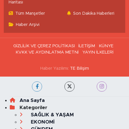
Haritası
Tüm Manşetler
Son Dakika Haberleri
Haber Arşivi
GİZLİLİK VE ÇEREZ POLİTİKASI
İLETİŞİM
KÜNYE
KVKK VE AYDINLATMA METNİ
YAYIN İLKELERİ
Haber Yazılımı:
TE Bilişim
Ana Sayfa
Kategoriler
SAĞLIK & YAŞAM
EKONOMİ