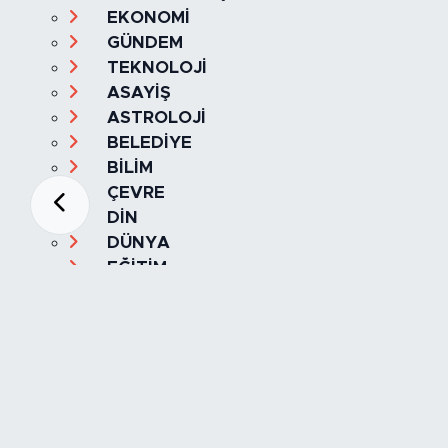
EKONOMİ
GÜNDEM
TEKNOLOJİ
ASAYİŞ
ASTROLOJİ
BELEDİYE
BİLİM
ÇEVRE
DİN
DÜNYA
EĞİTİM
ESKİŞEHİR
ESKİŞEHİRSPOR
GASTRONOMİ
GENEL
HABERDE İNSAN
KÜLTÜR & SANAT
MAGAZİN