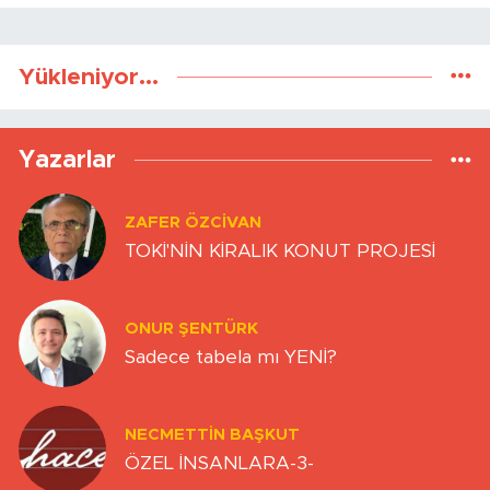
Yükleniyor...
Yazarlar
ZAFER ÖZCIVAN
TOKİ'NİN KİRALIK KONUT PROJESİ
ONUR ŞENTÜRK
Sadece tabela mı YENİ?
NECMETTIN BAŞKUT
ÖZEL İNSANLARA-3-