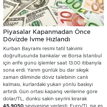
Piyasalar Kapanmadan Önce
Dövizde İvme Hızlandı
Kurban Bayramı resmi tatil takvimi
doğrultusunda bankalar ve Borsa İstanbul
için arife günü işlemler saat 13.00 itibarıyla
sona erdi. Yarım günlük bu dar sıkışık
zaman diliminde döviz talebinin canlı
kalması, kurlardaki yukarı yönlü baskıyı
artırdı. Gün ortası kapanış verilerine göre
dolar/TL, dünkü sakin seyrini kırarak
45,9050
seviyesine yerleşti. Euro/TL ise eş