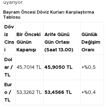
uyarıyor.
Bayram Öncesi Döviz Kurları Karşılaştırma
Tablosu
Döv
iz
Bir Önceki
Arife Günü
Günlük
Cins
Günün
Gün Ortası
Değişim
i
Kapanışı
(Saat 13.00)
Oranı
Dol
ar /
45,7014 TL
45,9050 TL
+%0,5
TL
Eur
o /
53,3262 TL
53,4566 TL
+%0,4
TL