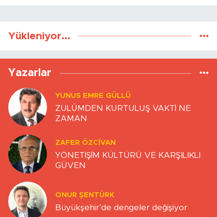
Yükleniyor...
Yazarlar
YUNUS EMRE GÜLLÜ
ZULÜMDEN KURTULUŞ VAKTİ NE
ZAMAN
ZAFER ÖZCIVAN
YÖNETİŞİM KÜLTÜRÜ VE KARŞILIKLI
GÜVEN
ONUR ŞENTÜRK
Büyükşehir’de dengeler değişiyor