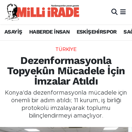
ASAYİŞ
HABERDE İNSAN
ESKİŞEHİRSPOR
SA
TÜRKİYE
Dezenformasyonla
Topyekûn Mücadele İçin
İmzalar Atıldı
Konya'da dezenformasyonla mücadele için
önemli bir adım atıldı; 11 kurum, iş birliği
protokolü imzalayarak toplumu
bilinçlendirmeyi amaçlıyor.