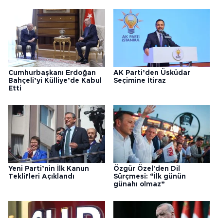
Bunlar da ilginizi çekebilir
Cumhurbaşkanı Erdoğan
AK Parti’den Üsküdar
Bahçeli’yi Külliye’de Kabul
Seçimine İtiraz
Etti
Yeni Parti’nin İlk Kanun
Özgür Özel'den Dil
Teklifleri Açıklandı
Sürçmesi: “İlk günün
günahı olmaz”