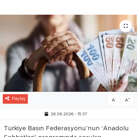
düşük emekli maaşı için Meclis'in çalışma
yapacağını açıkladı.
Paylaş
-
+
A
A
26.06.2026 - 15:37
Türkiye Basın Federasyonu’nun ‘Anadolu