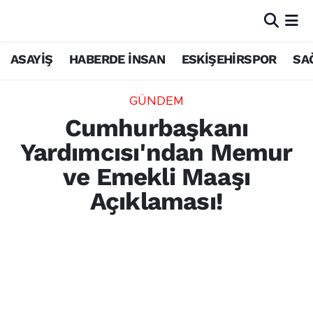
ASAYİŞ
HABERDE İNSAN
ESKİŞEHİRSPOR
SA
GÜNDEM
Cumhurbaşkanı
Yardımcısı'ndan Memur
ve Emekli Maaşı
Açıklaması!
Cumhurbaşkanı Yardımcısı Cevdet Yılmaz,
memur ve emekli maaşlarına ilişkin
değerlendirmelerde bulundu. Enflasyon
farkının yansıtılacağını belirten Yılmaz, en