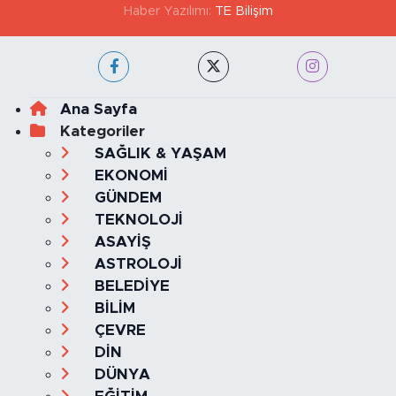
GİZLİLİK VE ÇEREZ POLİTİKASI
İLETİŞİM
KÜNYE
KVKK VE AYDINLATMA METNİ
YAYIN İLKELERİ
Haber Yazılımı:
TE Bilişim
Ana Sayfa
Kategoriler
SAĞLIK & YAŞAM
EKONOMİ
GÜNDEM
TEKNOLOJİ
ASAYİŞ
ASTROLOJİ
BELEDİYE
BİLİM
ÇEVRE