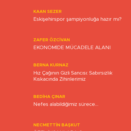
ONUR ŞENTÜRK
Esnaf ayakta kalma mücadelesi veriyor
KAAN SEZER
Eskişehirspor şampiyonluğa hazır mı?
ZAFER ÖZCIVAN
EKONOMİDE MÜCADELE ALANI
BERNA KURNAZ
Hız Çağının Gizli Sancısı: Sabırsızlık
Kıskacında Zihinlerimiz
BEDIHA ÇINAR
Nefes alabildiğimiz sürece…