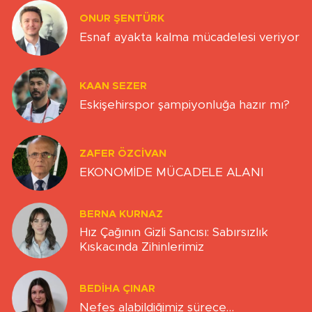
ONUR ŞENTÜRK
Esnaf ayakta kalma mücadelesi veriyor
KAAN SEZER
Eskişehirspor şampiyonluğa hazır mı?
ZAFER ÖZCIVAN
EKONOMİDE MÜCADELE ALANI
BERNA KURNAZ
Hız Çağının Gizli Sancısı: Sabırsızlık
Kıskacında Zihinlerimiz
BEDIHA ÇINAR
Nefes alabildiğimiz sürece…