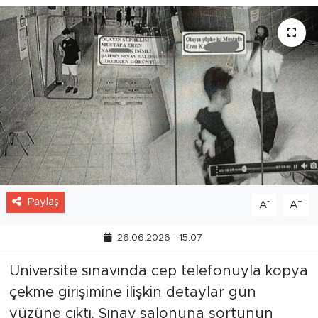
Paylaş
-
+
A
A
26.06.2026 - 15:07
Üniversite sınavında cep telefonuyla kopya
çekme girişimine ilişkin detaylar gün
yüzüne çıktı. Sınav salonuna şortunun