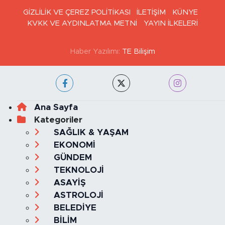
GİZLİLİK VE ÇEREZ POLİTİKASI
İLETİŞİM
KÜNYE
KVKK VE AYDINLATMA METNİ
YAYIN İLKELERİ
Haber Yazılımı:
TE Bilişim
Ana Sayfa
Kategoriler
SAĞLIK & YAŞAM
EKONOMİ
GÜNDEM
TEKNOLOJİ
ASAYİŞ
ASTROLOJİ
BELEDİYE
BİLİM