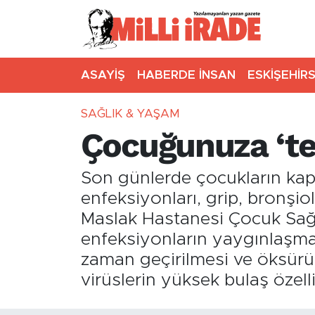
ASAYİŞ
HABERDE İNSAN
ESKİŞEHİR
SAĞLIK & YAŞAM
Çocuğunuza ‘te
Son günlerde çocukların kapı
enfeksiyonları, grip, bronşio
Maslak Hastanesi Çocuk Sağl
enfeksiyonların yaygınlaşma
zaman geçirilmesi ve öksürü
virüslerin yüksek bulaş özelli