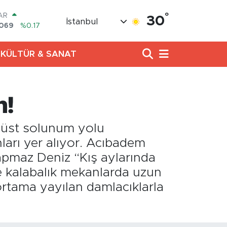
°
AR
30
İstanbul
7069
%0.17
O
0265
%0.01
KÜLTÜR & SANAT
RLİN
897
%0.02
M ALTIN
.81
%1.44
n!
100
87
%64
COIN
; üst solunum yolu
60,53
%-0.76
nları yer alıyor. Acıbadem
apmaz Deniz “Kış aylarında
e kalabalık mekanlarda uzun
rtama yayılan damlacıklarla