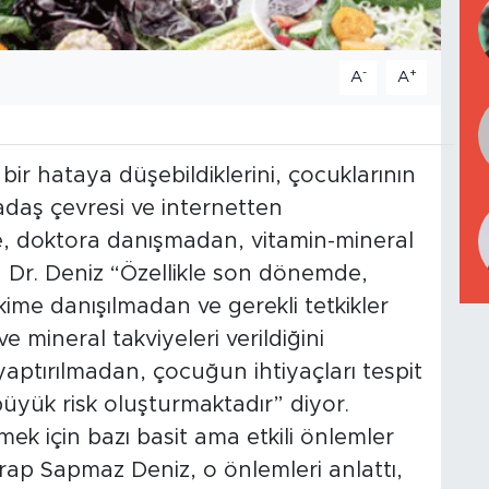
-
+
A
A
ir hataya düşebildiklerini, çocuklarının
kadaş çevresi ve internetten
de, doktora danışmadan, vitamin-mineral
ten Dr. Deniz “Özellikle son dönemde,
ime danışılmadan ve gerekli tetkikler
 mineral takviyeleri verildiğini
yaptırılmadan, çocuğun ihtiyaçları tespit
üyük risk oluşturmaktadır” diyor.
mek için bazı basit ama etkili önlemler
rap Sapmaz Deniz, o önlemleri anlattı,