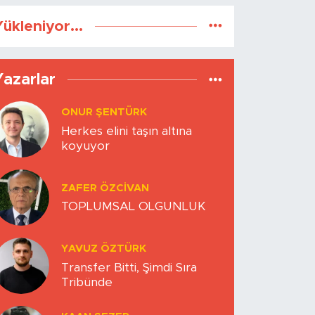
ükleniyor...
Yazarlar
ONUR ŞENTÜRK
Herkes elini taşın altına
koyuyor
ZAFER ÖZCIVAN
TOPLUMSAL OLGUNLUK
YAVUZ ÖZTÜRK
Transfer Bitti, Şimdi Sıra
Tribünde