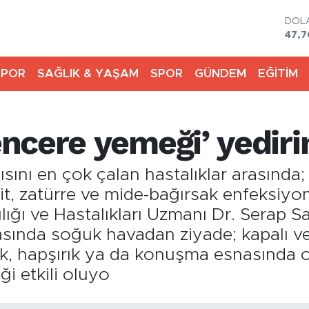
DOL
47,
EUR
55,
SPOR
SAĞLIK & YAŞAM
SPOR
GÜNDEM
EĞİTİM
STE
64,1
GRA
6574
ncere yemeği’ yediri
BİST
13.8
BIT
sını en çok çalan hastalıklar arasında
64.3
lit, zatürre ve mide-bağırsak enfeksiyo
ığı ve Hastalıkları Uzmanı Dr. Serap S
sında soğuk havadan ziyade; kapalı v
k, hapşırık ya da konuşma esnasında o
ği etkili oluyo