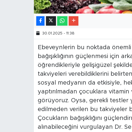
30.01.2025 - 11:38
Ebeveynlerin bu noktada önemli b
bağışıklığının güçlenmesi için ar
öğrendikleriyle gelişigüzel şekil
takviyeleri verebildiklerini belir
sosyal medyanın da etkisiyle, hek
yaptırılmadan çocuklara vitamin ve
görüyoruz. Oysa, gerekli testler 
edilmeden verilen bu takviyeler b
Çocukların bağışıklığını güçlendir
alınabileceğini vurgulayan Dr. Se