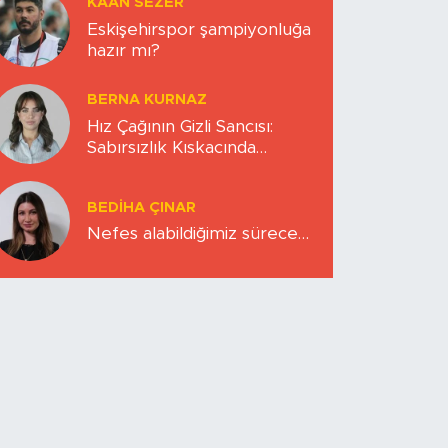
KAAN SEZER
Eskişehirspor şampiyonluğa
hazır mı?
BERNA KURNAZ
Hız Çağının Gizli Sancısı:
Sabırsızlık Kıskacında
Zihinlerimiz
BEDIHA ÇINAR
Nefes alabildiğimiz sürece…