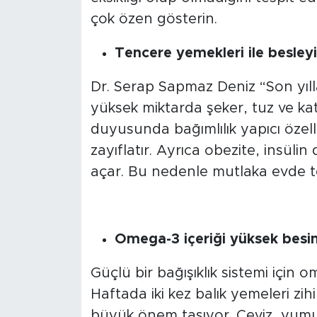
çok özen gösterin.
Tencere yemekleri ile besley
Dr. Serap Sapmaz Deniz “Son yılla
yüksek miktarda şeker, tuz ve kat
duyusunda bağımlılık yapıcı özellikl
zayıflatır. Ayrıca obezite, insülin
açar. Bu nedenle mutlaka evde t
Omega-3 içeriği yüksek besin
Güçlü bir bağışıklık sistemi için o
Haftada iki kez balık yemeleri zih
büyük önem taşıyor. Ceviz, yumur