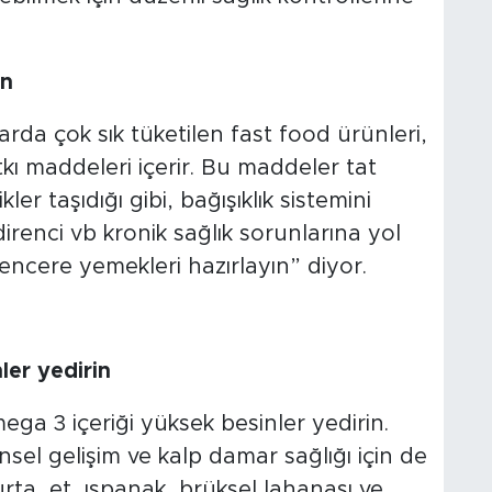
in
rda çok sık tüketilen fast food ürünleri,
kı maddeleri içerir. Bu maddeler tat
er taşıdığı gibi, bağışıklık sistemini
 direnci vb kronik sağlık sorunlarına yol
encere yemekleri hazırlayın” diyor.
ler yedirin
mega 3 içeriği yüksek besinler yedirin.
insel gelişim ve kalp damar sağlığı için de
ta, et, ıspanak, brüksel lahanası ve