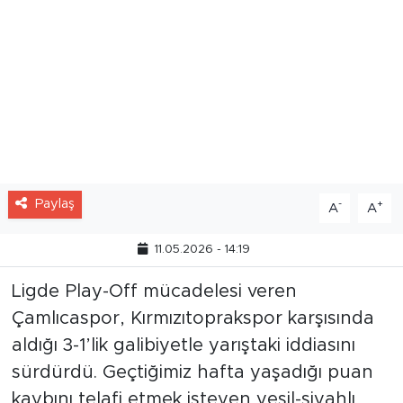
Paylaş
-
+
A
A
11.05.2026 - 14:19
Ligde Play-Off mücadelesi veren
Çamlıcaspor, Kırmızıtoprakspor karşısında
aldığı 3-1’lik galibiyetle yarıştaki iddiasını
sürdürdü. Geçtiğimiz hafta yaşadığı puan