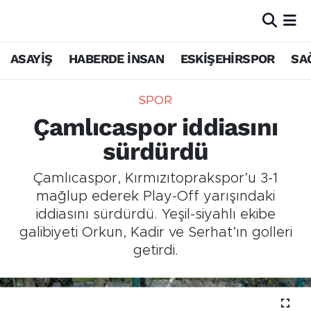
ASAYİŞ
HABERDE İNSAN
ESKİŞEHİRSPOR
SA
SPOR
Çamlıcaspor iddiasını
sürdürdü
Çamlıcaspor, Kırmızıtoprakspor’u 3-1
mağlup ederek Play-Off yarışındaki
iddiasını sürdürdü. Yeşil-siyahlı ekibe
galibiyeti Orkun, Kadir ve Serhat’ın golleri
getirdi.