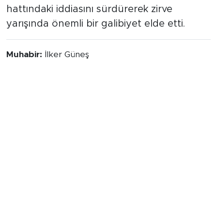
Bu sonuçla birlikte Çamlıcaspor, Play-Off
hattındaki iddiasını sürdürerek zirve
yarışında önemli bir galibiyet elde etti.
Muhabir:
İlker Güneş