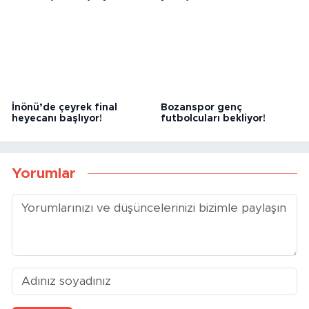
Eskişehir futbolunda
71 Evlerspor genç kadroyla
tehlike çanları çalıyor!
yola çıkacak!
İnönü’de çeyrek final
Bozanspor genç
heyecanı başlıyor!
futbolcuları bekliyor!
Yorumlar