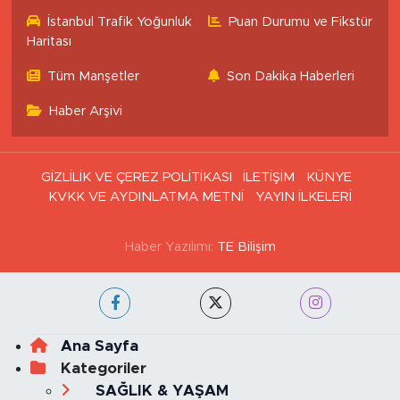
İstanbul Trafik Yoğunluk
Puan Durumu ve Fikstür
Haritası
Tüm Manşetler
Son Dakika Haberleri
Haber Arşivi
GİZLİLİK VE ÇEREZ POLİTİKASI
İLETİŞİM
KÜNYE
KVKK VE AYDINLATMA METNİ
YAYIN İLKELERİ
Haber Yazılımı:
TE Bilişim
Ana Sayfa
Kategoriler
SAĞLIK & YAŞAM