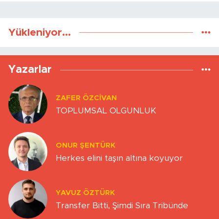
Yükleniyor...
Yazarlar
ZAFER ÖZCIVAN
TOPLUMSAL OLGUNLUK
ONUR ŞENTÜRK
Herkes elini taşın altına koyuyor
YAVUZ ÖZTÜRK
Transfer Bitti, Şimdi Sıra Tribünde