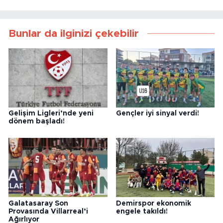
Bunlar da ilginizi çekebilir
Gelişim Ligleri’nde yeni
Gençler iyi sinyal verdi!
dönem başladı!
Galatasaray Son
Demirspor ekonomik
Provasında Villarreal’i
engele takıldı!
Ağırlıyor