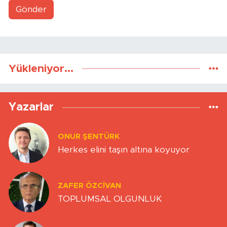
Gönder
Yükleniyor...
Yazarlar
ONUR ŞENTÜRK
Herkes elini taşın altına koyuyor
ZAFER ÖZCIVAN
TOPLUMSAL OLGUNLUK