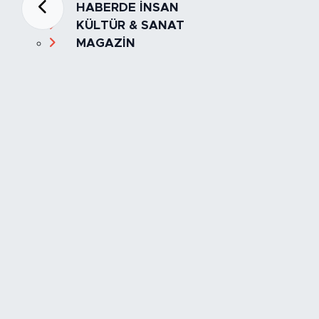
HABERDE İNSAN
KÜLTÜR & SANAT
MAGAZİN
MANŞET
OLAY
SPOR
TÜRKİYE
Foto Galeri
Video
Yazarlar
Röportaj
Biyografi
Anketler
Künye
İletişim
Servisler
İstanbul Nöbetçi Eczaneler
İstanbul Hava Durumu