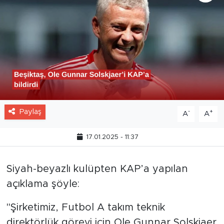
Paylaş
-
+
A
A
17.01.2025 - 11:37
Siyah-beyazlı kulüpten KAP’a yapılan
açıklama şöyle:
"Şirketimiz, Futbol A takım teknik
direktörlük görevi için Ole Gunnar Solskjaer