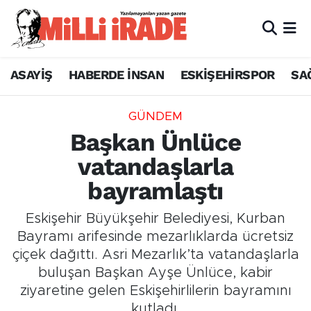
ASAYİŞ
HABERDE İNSAN
ESKİŞEHİRSPOR
SA
GÜNDEM
Başkan Ünlüce
vatandaşlarla
bayramlaştı
Eskişehir Büyükşehir Belediyesi, Kurban
Bayramı arifesinde mezarlıklarda ücretsiz
çiçek dağıttı. Asri Mezarlık’ta vatandaşlarla
buluşan Başkan Ayşe Ünlüce, kabir
ziyaretine gelen Eskişehirlilerin bayramını
kutladı.