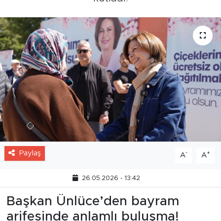
Paylaş
-
+
A
A
26.05.2026 - 13:42
Başkan Ünlüce’den bayram
arifesinde anlamlı buluşma!