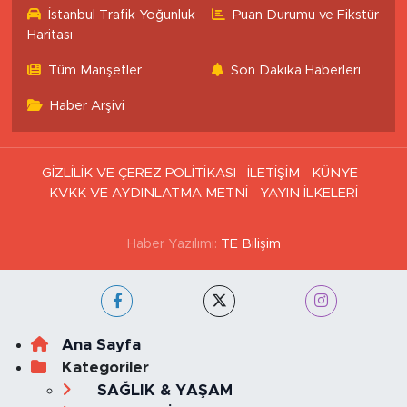
İstanbul Trafik Yoğunluk
Puan Durumu ve Fikstür
Haritası
Tüm Manşetler
Son Dakika Haberleri
Haber Arşivi
GİZLİLİK VE ÇEREZ POLİTİKASI
İLETİŞİM
KÜNYE
KVKK VE AYDINLATMA METNİ
YAYIN İLKELERİ
Haber Yazılımı:
TE Bilişim
Ana Sayfa
Kategoriler
SAĞLIK & YAŞAM