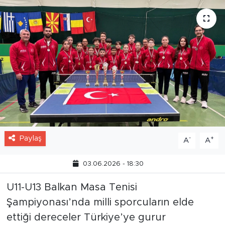
Paylaş
-
+
A
A
03.06.2026 - 18:30
U11-U13 Balkan Masa Tenisi
Şampiyonası’nda milli sporcuların elde
ettiği dereceler Türkiye’ye gurur