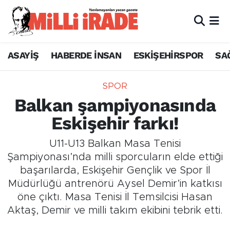
ASAYİŞ
HABERDE İNSAN
ESKİŞEHİRSPOR
SA
SPOR
Balkan şampiyonasında
Eskişehir farkı!
U11-U13 Balkan Masa Tenisi
Şampiyonası’nda milli sporcuların elde ettiği
başarılarda, Eskişehir Gençlik ve Spor İl
Müdürlüğü antrenörü Aysel Demir’in katkısı
öne çıktı. Masa Tenisi İl Temsilcisi Hasan
Aktaş, Demir ve milli takım ekibini tebrik etti.