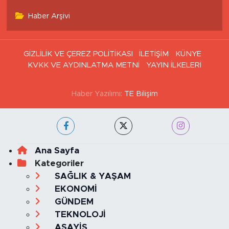
Haber Arşivi
GİZLİLİK VE ÇEREZ POLİTİKASI
İLETİŞİM
KÜNYE
KVKK VE AYDINLATMA METNİ
YAYIN İLKELERİ
Haber Yazılımı:
TE Bilişim
Ana Sayfa
Kategoriler
SAĞLIK & YAŞAM
EKONOMİ
GÜNDEM
TEKNOLOJİ
ASAYİŞ