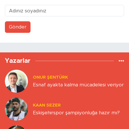
Gönder
Yazarlar
ONUR ŞENTÜRK
Esnaf ayakta kalma mücadelesi veriyor
KAAN SEZER
Eskişehirspor şampiyonluğa hazır mı?