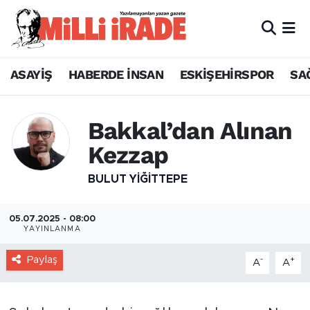
ASAYİŞ
HABERDE İNSAN
ESKİŞEHİRSPOR
SA
Bakkal’dan Alınan
Kezzap
BULUT YİĞİTTEPE
05.07.2025 - 08:00
YAYINLANMA
Paylaş
-
+
A
A