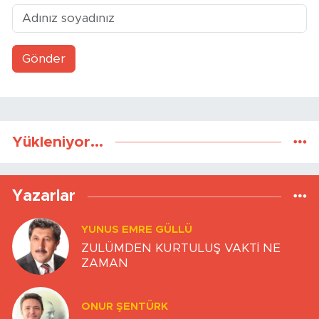
Gönder
Yükleniyor...
Yazarlar
YUNUS EMRE GÜLLÜ
ZULÜMDEN KURTULUŞ VAKTİ NE
ZAMAN
ONUR ŞENTÜRK