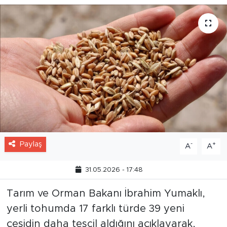
Paylaş
-
+
A
A
31.05.2026 - 17:48
Tarım ve Orman Bakanı İbrahim Yumaklı,
yerli tohumda 17 farklı türde 39 yeni
çeşidin daha tescil aldığını açıklayarak,