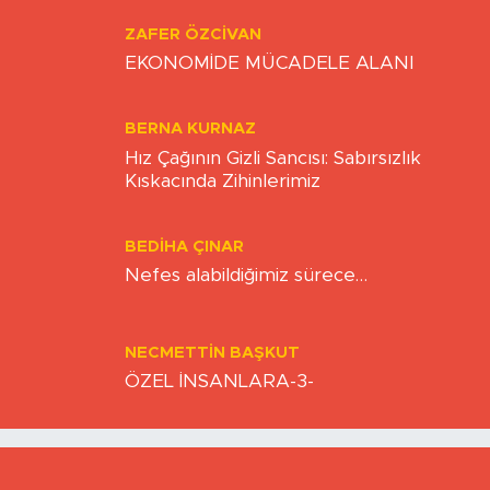
Eskişehirspor şampiyonluğa hazır mı?
ZAFER ÖZCIVAN
EKONOMİDE MÜCADELE ALANI
BERNA KURNAZ
Hız Çağının Gizli Sancısı: Sabırsızlık
Kıskacında Zihinlerimiz
BEDIHA ÇINAR
Nefes alabildiğimiz sürece…
NECMETTIN BAŞKUT
ÖZEL İNSANLARA-3-