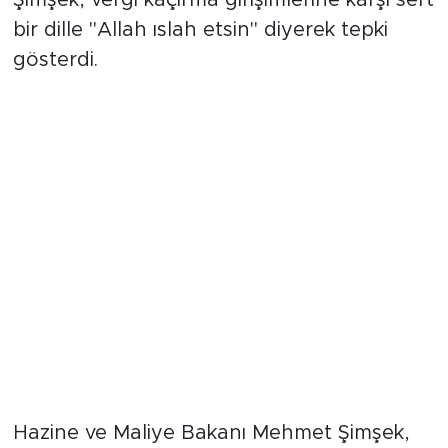
teşvik sonrası vergi uyumuna dikkat çeken
Şimşek, vergi kaçırma girişimlerine karşı sert
bir dille "Allah ıslah etsin" diyerek tepki
gösterdi.
Üretim Yapan İşletmelere Dev
Vergi İndirimi