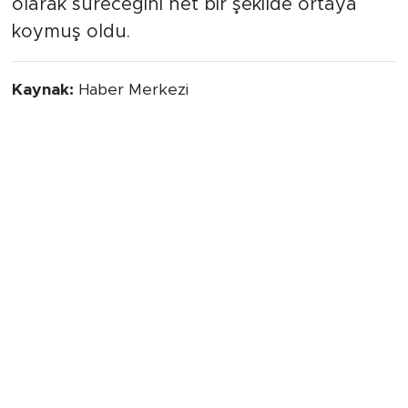
mücadelenin yeni teşviklerle eş zamanlı
olarak süreceğini net bir şekilde ortaya
koymuş oldu.
Kaynak:
Haber Merkezi