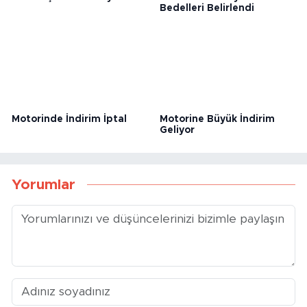
Eskişehir’de Altın
Emlak Vergisinde İnşaat
Yükselişini Sürdürüyor
Metrekare Maliyet
Bedelleri Belirlendi
Motorinde İndirim İptal
Motorine Büyük İndirim
Geliyor
Yorumlar