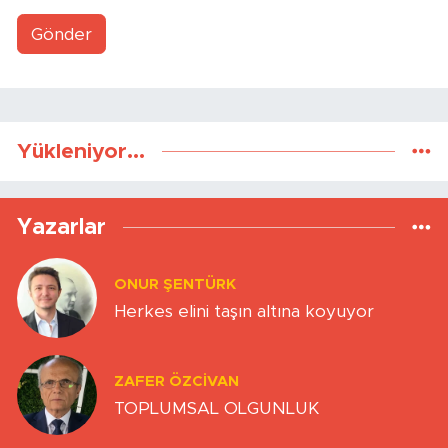
Gönder
Yükleniyor...
Yazarlar
ONUR ŞENTÜRK
Herkes elini taşın altına koyuyor
ZAFER ÖZCIVAN
TOPLUMSAL OLGUNLUK