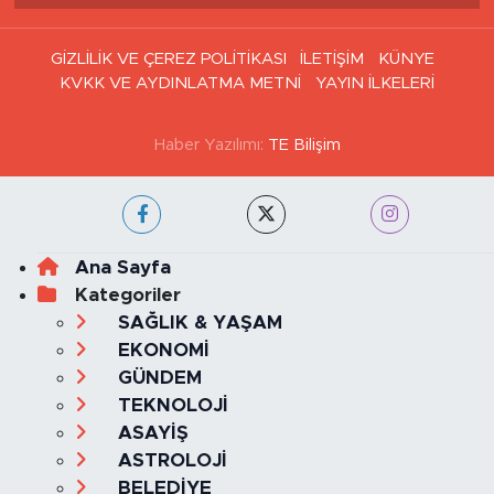
GİZLİLİK VE ÇEREZ POLİTİKASI
İLETİŞİM
KÜNYE
KVKK VE AYDINLATMA METNİ
YAYIN İLKELERİ
Haber Yazılımı:
TE Bilişim
Ana Sayfa
Kategoriler
SAĞLIK & YAŞAM
EKONOMİ
GÜNDEM
TEKNOLOJİ
ASAYİŞ
ASTROLOJİ
BELEDİYE