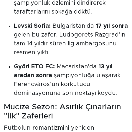
şampiyonluk özlemini dindirerek
taraftarlarını sokağa döktü.
Levski Sofia:
Bulgaristan'da
17 yıl sonra
gelen bu zafer, Ludogorets Razgrad’ın
tam 14 yıldır süren lig ambargosunu
resmen yıktı.
Győri ETO FC:
Macaristan'da
13 yıl
aradan sonra
şampiyonluğa ulaşarak
Ferencváros’un korkutucu
dominasyonuna son noktayı koydu.
Mucize Sezon: Asırlık Çınarların
"İlk" Zaferleri
Futbolun romantizmini yeniden