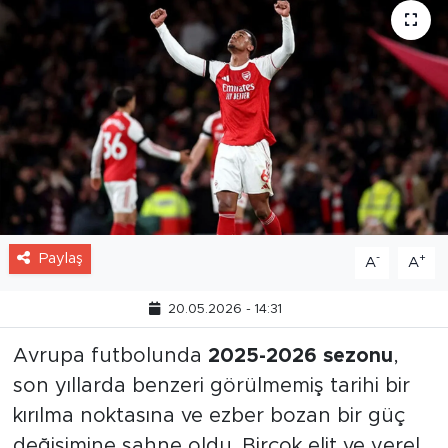
Paylaş
-
+
A
A
20.05.2026 - 14:31
Avrupa futbolunda
2025-2026 sezonu
,
son yıllarda benzeri görülmemiş tarihi bir
kırılma noktasına ve ezber bozan bir güç
değişimine sahne oldu. Birçok elit ve yerel