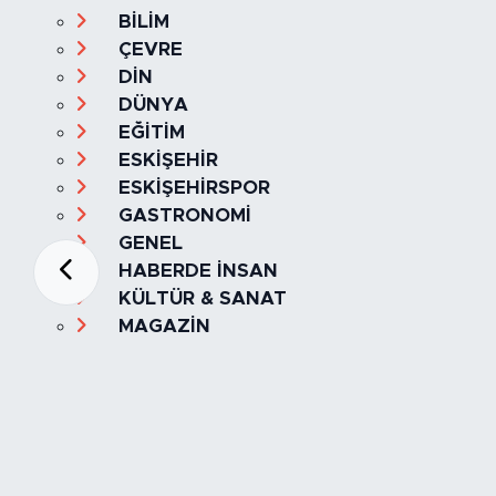
BİLİM
ÇEVRE
DİN
DÜNYA
EĞİTİM
ESKİŞEHİR
ESKİŞEHİRSPOR
GASTRONOMİ
GENEL
HABERDE İNSAN
KÜLTÜR & SANAT
MAGAZİN
MANŞET
OLAY
SPOR
TÜRKİYE
Foto Galeri
Video