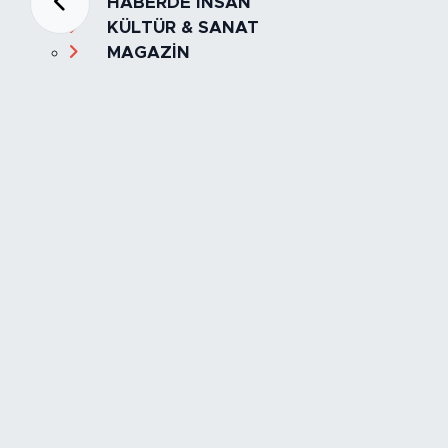
HABERDE İNSAN
KÜLTÜR & SANAT
MAGAZİN
MANŞET
OLAY
SPOR
TÜRKİYE
Foto Galeri
Video
Yazarlar
Röportaj
Biyografi
Anketler
Künye
İletişim
Servisler
İstanbul Nöbetçi Eczaneler
İstanbul Hava Durumu