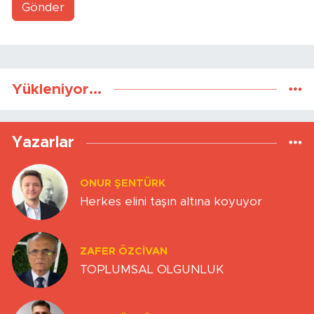
Gönder
Yükleniyor...
Yazarlar
ONUR ŞENTÜRK
Herkes elini taşın altına koyuyor
ZAFER ÖZCIVAN
TOPLUMSAL OLGUNLUK