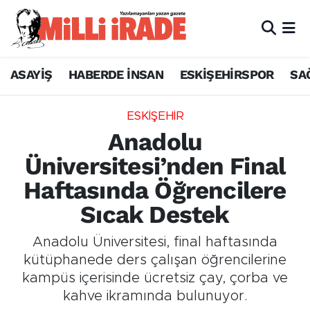
ASAYİŞ
HABERDE İNSAN
ESKİŞEHİRSPOR
SA
ESKİŞEHİR
Anadolu
Üniversitesi’nden Final
Haftasında Öğrencilere
Sıcak Destek
Anadolu Üniversitesi, final haftasında
kütüphanede ders çalışan öğrencilerine
kampüs içerisinde ücretsiz çay, çorba ve
kahve ikramında bulunuyor.