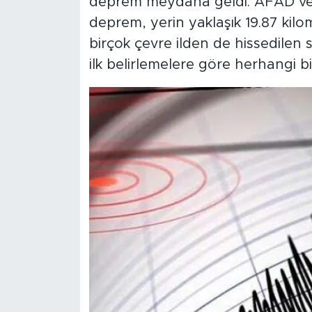
deprem meydana geldi. AFAD veri
deprem, yerin yaklaşık 19.87 kilo
birçok çevre ilden de hissedilen 
ilk belirlemelere göre herhangi b