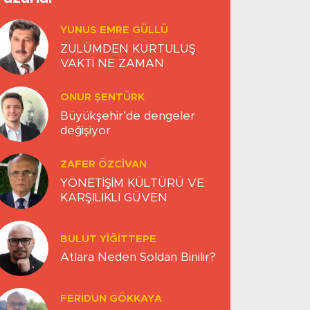
YUNUS EMRE GÜLLÜ
ZULÜMDEN KURTULUŞ
VAKTİ NE ZAMAN
ONUR ŞENTÜRK
Büyükşehir’de dengeler
değişiyor
ZAFER ÖZCIVAN
YÖNETİŞİM KÜLTÜRÜ VE
KARŞILIKLI GÜVEN
BULUT YİĞİTTEPE
Atlara Neden Soldan Binilir?
FERIDUN GÖKKAYA