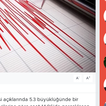
-
+
A
A
si açıklarında 5.3 büyüklüğünde bir