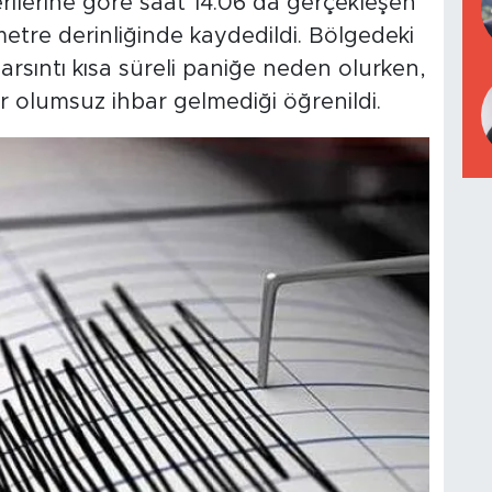
lerine göre saat 14.06’da gerçekleşen
metre derinliğinde kaydedildi. Bölgedeki
sarsıntı kısa süreli paniğe neden olurken,
ir olumsuz ihbar gelmediği öğrenildi.