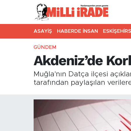
ASAYİŞ
HABERDE İNSAN
ESKİŞEHİR
GÜNDEM
Akdeniz’de Ko
Muğla'nın Datça ilçesi açık
tarafından paylaşılan verile