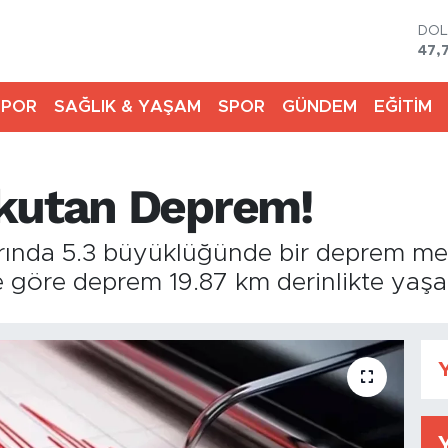
DO
47,
EU
55,
SPOR
SAĞLIK & YAŞAM
SPOR
GÜNDEM
EĞİTİM
STE
64,
GRA
666
rkutan Deprem!
BİS
13.
BIT
larında 5.3 büyüklüğünde bir deprem 
64.
re göre deprem 19.87 km derinlikte yaşa
Y