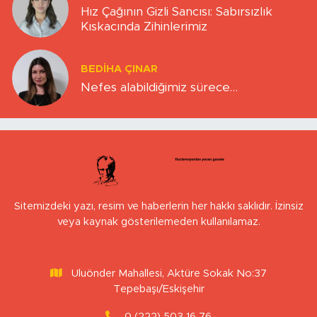
Hız Çağının Gizli Sancısı: Sabırsızlık
Kıskacında Zihinlerimiz
BEDIHA ÇINAR
Nefes alabildiğimiz sürece…
Sitemizdeki yazı, resim ve haberlerin her hakkı saklıdır. İzinsiz
veya kaynak gösterilemeden kullanılamaz.
Uluönder Mahallesi, Aktüre Sokak No:37
Tepebaşı/Eskişehir
0 (222) 503 16 76