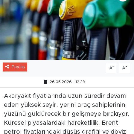
Paylaş
-
+
A
A
26.05.2026 - 12:38
Akaryakıt fiyatlarında uzun süredir devam
eden yüksek seyir, yerini araç sahiplerinin
yüzünü güldürecek bir gelişmeye bırakıyor.
Küresel piyasalardaki hareketlilik, Brent
petrol fiyatlarındaki düşüş grafiği ve döviz