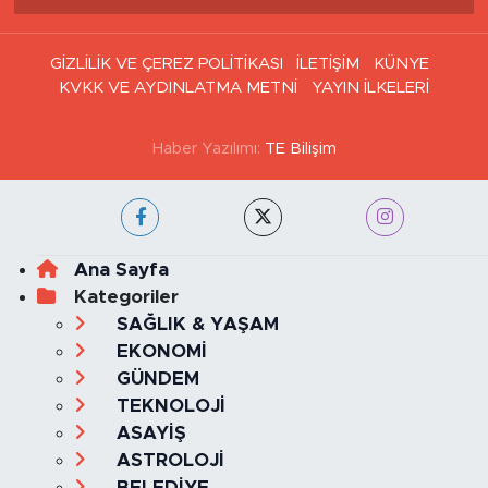
GİZLİLİK VE ÇEREZ POLİTİKASI
İLETİŞİM
KÜNYE
KVKK VE AYDINLATMA METNİ
YAYIN İLKELERİ
Haber Yazılımı:
TE Bilişim
Ana Sayfa
Kategoriler
SAĞLIK & YAŞAM
EKONOMİ
GÜNDEM
TEKNOLOJİ
ASAYİŞ
ASTROLOJİ
BELEDİYE