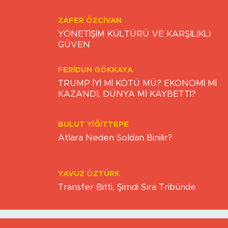
Büyükşehir’de dengeler değişiyor
ZAFER ÖZCIVAN
YÖNETİŞİM KÜLTÜRÜ VE KARŞILIKLI
GÜVEN
FERIDUN GÖKKAYA
TRUMP İYİ Mİ KÖTÜ MÜ? EKONOMİ Mİ
KAZANDI, DÜNYA MI KAYBETTİ?
BULUT YİĞİTTEPE
Atlara Neden Soldan Binilir?
YAVUZ ÖZTÜRK
Transfer Bitti, Şimdi Sıra Tribünde