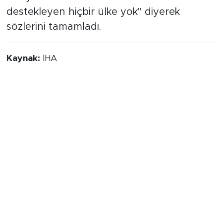
"Yeryüzünde terörü İran’dan daha fazla
destekleyen hiçbir ülke yok" diyerek
sözlerini tamamladı.
Kaynak:
İHA