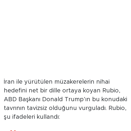
"Trump yönetimde olduğu
sürece nükleer silaha sahip
olamayacaklar"
İran ile yürütülen müzakerelerin nihai
hedefini net bir dille ortaya koyan Rubio,
ABD Başkanı Donald Trump’ın bu konudaki
tavrının tavizsiz olduğunu vurguladı. Rubio,
şu ifadeleri kullandı: