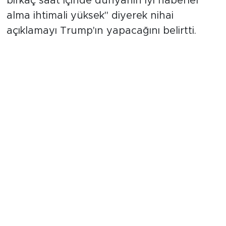
birkaç saat içinde dünyanın iyi haberler
alma ihtimali yüksek" diyerek nihai
açıklamayı Trump'ın yapacağını belirtti.
"Hürmüz Boğazı İran'ın malı
değildir"