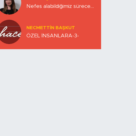
Nefes alabildiğimiz sürece…
NECMETTIN BAŞKUT
ÖZEL İNSANLARA-3-