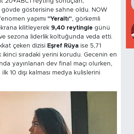
t 20+ABC1 reyting sonuçları,
li gövde gösterisine sahne oldu. NOW
 fenomen yapımı
"Yeraltı"
, görkemli
ekrana kilitleyerek
9,40 reytingle
günü
ve sezona liderlik koltuğunda veda etti.
ikkat çeken dizisi
Eşref Rüya
ise 5,71
k ikinci sıradaki yerini korudu. Gecenin en
ında yayınlanan dev final maçı olurken,
ilk 10 dışı kalması medya kulislerini