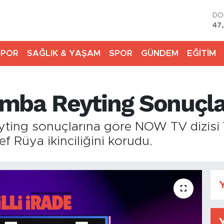
DO
47
EU
55
SPOR
SAĞLIK & YAŞAM
SPOR
GÜNDEM
EĞİTİM
ST
64
GR
65
mba Reyting Sonuçla
Bİ
13
BI
ing sonuçlarına göre NOW TV dizisi Ye
64
ref Rüya ikinciliğini korudu.
Y