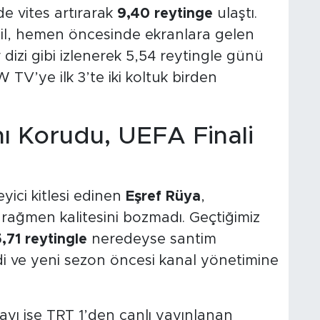
e vites artırarak
9,40 reytinge
ulaştı.
l, hemen öncesinde ekranlara gelen
izi gibi izlenerek 5,54 reytingle günü
V’ye ilk 3’te iki koltuk birden
ını Korudu, UEFA Finali
eyici kitlesi edinen
Eşref Rüya
,
a rağmen kalitesini bozmadı. Geçtiğimiz
,71 reytingle
neredeyse santim
i ve yeni sezon öncesi kanal yönetimine
ayı ise TRT 1’den canlı yayınlanan