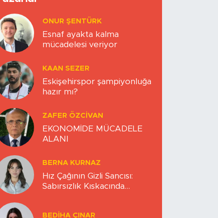
ONUR ŞENTÜRK
Esnaf ayakta kalma
mücadelesi veriyor
KAAN SEZER
Eskişehirspor şampiyonluğa
hazır mı?
ZAFER ÖZCIVAN
EKONOMİDE MÜCADELE
ALANI
BERNA KURNAZ
Hız Çağının Gizli Sancısı:
Sabırsızlık Kıskacında
Zihinlerimiz
BEDIHA ÇINAR