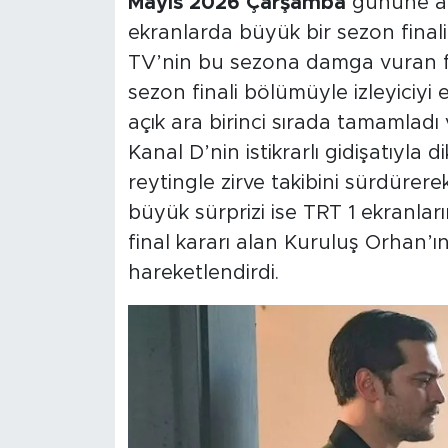
Mayıs 2026 Çarşamba
gününe ai
ekranlarda büyük bir sezon fina
TV’nin bu sezona damga vuran
sezon finali bölümüyle izleyiciyi 
açık ara birinci sırada tamamladı 
Kanal D’nin istikrarlı gidişatıyla d
reytingle zirve takibini sürdürere
büyük sürprizi ise TRT 1 ekranlar
final kararı alan Kuruluş Orhan’ın 
hareketlendirdi.