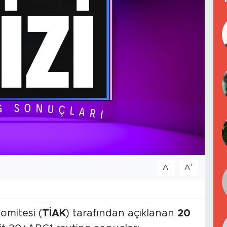
-
+
A
A
omitesi (
TİAK
) tarafından açıklanan
20