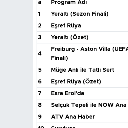
a
Program Adı
1
Yeraltı (Sezon Finali)
2
Eşref Rüya
3
Yeraltı (Özet)
Freiburg - Aston Villa (UEF
4
Finali)
5
Müge Anlı ile Tatlı Sert
6
Eşref Rüya (Özet)
7
Esra Erol'da
8
Selçuk Tepeli ile NOW Ana
9
ATV Ana Haber