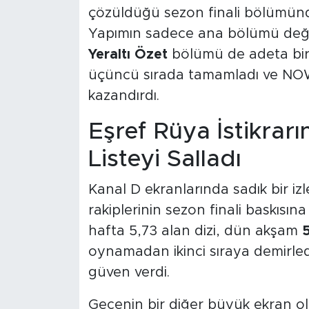
çözüldüğü sezon finali bölümünd
Yapımın sadece ana bölümü deği
Yeraltı Özet
bölümü de adeta bir d
üçüncü sırada tamamladı ve NOW T
kazandırdı.
Eşref Rüya İstikrar
Listeyi Salladı
Kanal D ekranlarında sadık bir izl
rakiplerinin sezon finali baskısın
hafta 5,73 alan dizi, dün akşam
5
oynamadan ikinci sıraya demirled
güven verdi.
Gecenin bir diğer büyük ekran ol