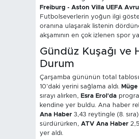
Freiburg - Aston Villa UEFA Avru
Futbolseverlerin yoğun ilgi gös
oranına ulaşarak listenin dördün
akşamının en çok izlenen spor ya
Gündüz Kuşağı ve H
Durum
Çarşamba gününün total tablosun
10’daki yerini sağlama aldı.
Müge A
sırayı alırken,
Esra Erol'da
program
kendine yer buldu. Ana haber re
Ana Haber
3,43 reytingle (8. sıra)
sürdürürken,
ATV Ana Haber
2,5
yer aldı.