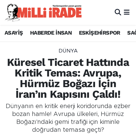
ASAYİŞ
HABERDE İNSAN
ESKİŞEHİRSPOR
SA
DÜNYA
Küresel Ticaret Hattında
Kritik Temas: Avrupa,
Hürmüz Boğazı İçin
İran’ın Kapısını Çaldı!
Dünyanın en kritik enerji koridorunda ezber
bozan hamle! Avrupa ülkeleri, Hürmüz
Boğazı'ndaki gemi trafiği için kiminle
doğrudan temasa geçti?