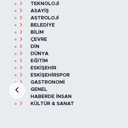
TEKNOLOJİ
ASAYİŞ
ASTROLOJİ
BELEDİYE
BİLİM
ÇEVRE
DİN
DÜNYA
EĞİTİM
ESKİŞEHİR
ESKİŞEHİRSPOR
GASTRONOMİ
GENEL
HABERDE İNSAN
KÜLTÜR & SANAT
MAGAZİN
MANŞET
OLAY