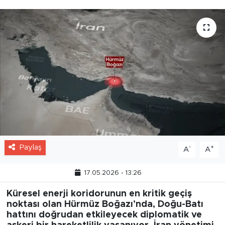
Paylaş
-
+
A
A
17.05.2026 - 13:26
Küresel enerji koridorunun en kritik geçiş
noktası olan Hürmüz Boğazı’nda, Doğu-Batı
hattını doğrudan etkileyecek diplomatik ve