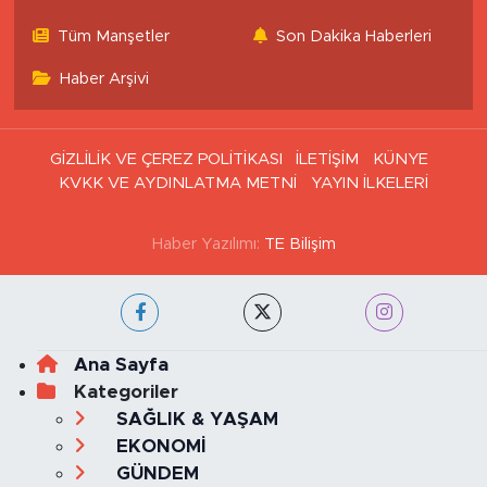
Tüm Manşetler
Son Dakika Haberleri
Haber Arşivi
GİZLİLİK VE ÇEREZ POLİTİKASI
İLETİŞİM
KÜNYE
KVKK VE AYDINLATMA METNİ
YAYIN İLKELERİ
Haber Yazılımı:
TE Bilişim
Ana Sayfa
Kategoriler
SAĞLIK & YAŞAM
EKONOMİ
GÜNDEM