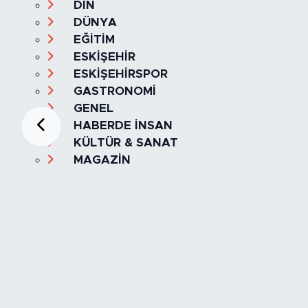
DİN
DÜNYA
EĞİTİM
ESKİŞEHİR
ESKİŞEHİRSPOR
GASTRONOMİ
GENEL
HABERDE İNSAN
KÜLTÜR & SANAT
MAGAZİN
MANŞET
OLAY
SPOR
TÜRKİYE
Foto Galeri
Video
Yazarlar
Röportaj