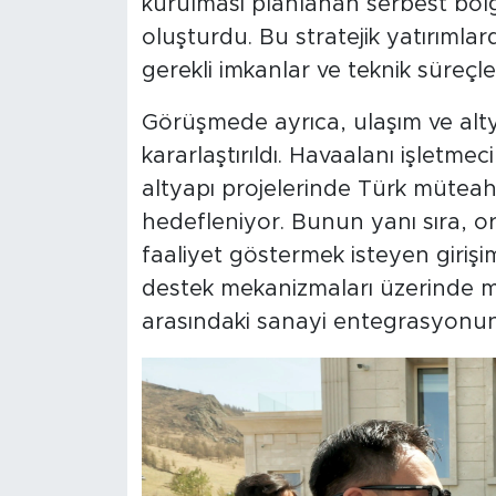
kurulması planlanan serbest bölg
oluşturdu. Bu stratejik yatırımlar
gerekli imkanlar ve teknik süreçler
Görüşmede ayrıca, ulaşım ve alty
kararlaştırıldı. Havaalanı işletme
altyapı projelerinde Türk müteah
hedefleniyor. Bunun yanı sıra, o
faaliyet göstermek isteyen girişi
destek mekanizmaları üzerinde mut
arasındaki sanayi entegrasyonun