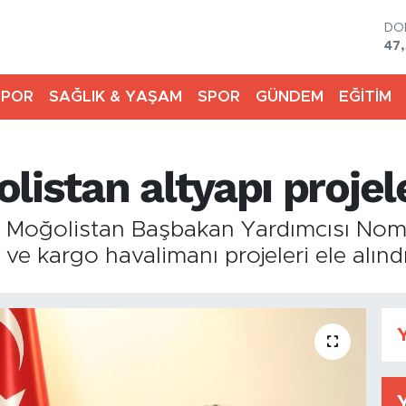
DO
47
EU
55
SPOR
SAĞLIK & YAŞAM
SPOR
GÜNDEM
EĞİTİM
ST
64
GR
651
istan altyapı projele
Bİ
13
BI
çi, Moğolistan Başbakan Yardımcısı Nom
64
e kargo havalimanı projeleri ele alındı
Y