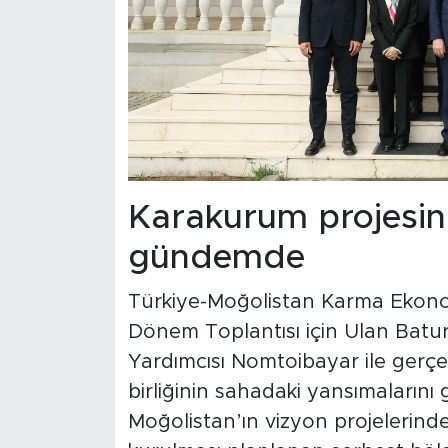
Karakurum projesin
gündemde
Türkiye-Moğolistan Karma Ekonom
Dönem Toplantısı için Ulan Batu
Yardımcısı Nomtoibayar ile gerçek
birliğinin sahadaki yansımaların
Moğolistan’ın vizyon projelerind