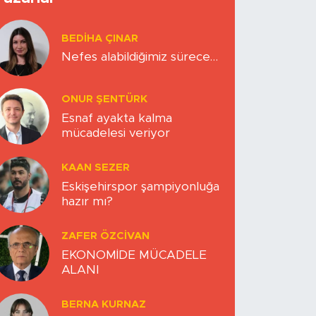
BEDIHA ÇINAR
Nefes alabildiğimiz sürece…
ONUR ŞENTÜRK
Esnaf ayakta kalma
mücadelesi veriyor
KAAN SEZER
Eskişehirspor şampiyonluğa
hazır mı?
ZAFER ÖZCIVAN
EKONOMİDE MÜCADELE
ALANI
BERNA KURNAZ