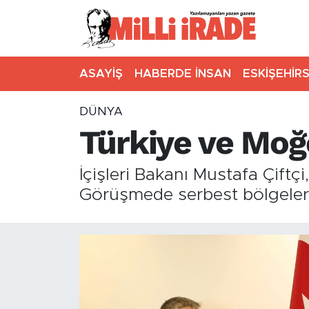
ASAYİŞ
HABERDE İNSAN
ESKİŞEHİR
DÜNYA
Türkiye ve Moğol
İçişleri Bakanı Mustafa Çift
Görüşmede serbest bölgeler v