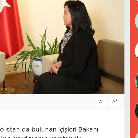
-
+
A
A
istan’da bulunan İçişleri Bakanı