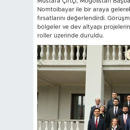
Mustafa Çiftçi, Moğolistan Başb
Nomtoibayar ile bir araya gelerek 
fırsatlarını değerlendirdi. Görüş
bölgeler ve dev altyapı projeleri
roller üzerinde duruldu.