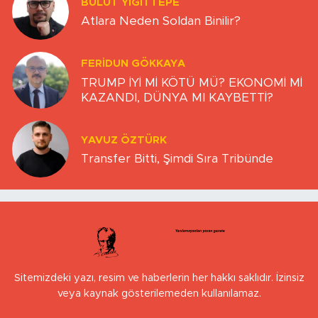
BULUT YİĞİTTEPE
Atlara Neden Soldan Binilir?
FERIDUN GÖKKAYA
TRUMP İYİ Mİ KÖTÜ MÜ? EKONOMİ Mİ
KAZANDI, DÜNYA MI KAYBETTİ?
YAVUZ ÖZTÜRK
Transfer Bitti, Şimdi Sıra Tribünde
Sitemizdeki yazı, resim ve haberlerin her hakkı saklıdır. İzinsiz
veya kaynak gösterilemeden kullanılamaz.