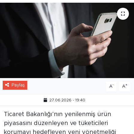
Paylaş
-
+
A
A
27.06.2026 - 19:40
Ticaret Bakanlığı’nın yenilenmiş ürün
piyasasını düzenleyen ve tüketicileri
korumayı hedefleyen yeni yönetmeliği