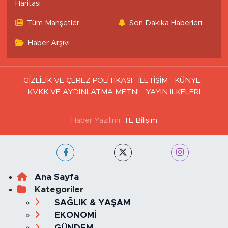
Haritası
Tüm Manşetler
Son Dakika Haberleri
Haber Arşivi
GİZLİLİK VE ÇEREZ POLİTİKASI
İLETİŞİM
KÜNYE
KVKK VE AYDINLATMA METNİ
YAYIN İLKELERİ
Haber Yazılımı:
TE Bilişim
Ana Sayfa
Kategoriler
SAĞLIK & YAŞAM
EKONOMİ
GÜNDEM