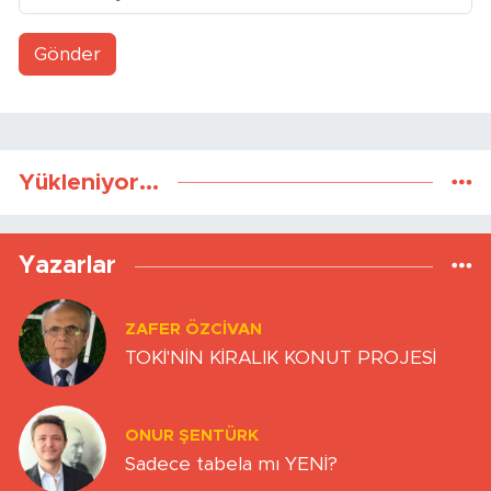
Gönder
Yükleniyor...
Yazarlar
ZAFER ÖZCIVAN
TOKİ'NİN KİRALIK KONUT PROJESİ
ONUR ŞENTÜRK
Sadece tabela mı YENİ?