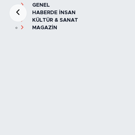
GENEL
HABERDE İNSAN
KÜLTÜR & SANAT
MAGAZİN
MANŞET
OLAY
SPOR
TÜRKİYE
Foto Galeri
Video
Yazarlar
Röportaj
Biyografi
Anketler
Künye
İletişim
Servisler
İstanbul Nöbetçi Eczaneler