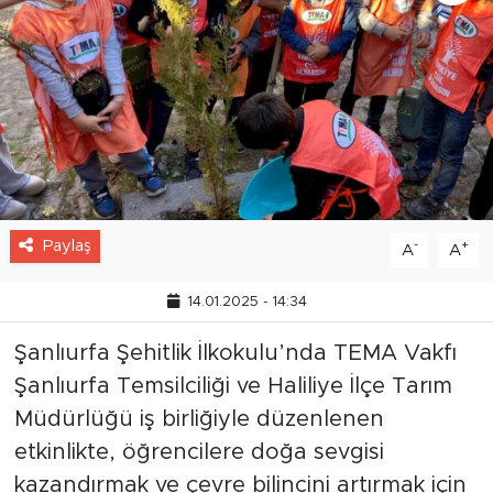
Paylaş
-
+
A
A
14.01.2025 - 14:34
Şanlıurfa Şehitlik İlkokulu’nda TEMA Vakfı
Şanlıurfa Temsilciliği ve Haliliye İlçe Tarım
Müdürlüğü iş birliğiyle düzenlenen
etkinlikte, öğrencilere doğa sevgisi
kazandırmak ve çevre bilincini artırmak için