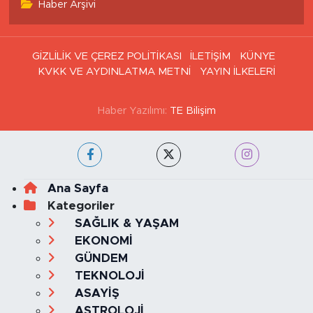
Haber Arşivi
GİZLİLİK VE ÇEREZ POLİTİKASI
İLETİŞİM
KÜNYE
KVKK VE AYDINLATMA METNİ
YAYIN İLKELERİ
Haber Yazılımı:
TE Bilişim
Ana Sayfa
Kategoriler
SAĞLIK & YAŞAM
EKONOMİ
GÜNDEM
TEKNOLOJİ
ASAYİŞ
ASTROLOJİ