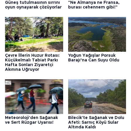
Güneş tutulmasının sırrını
"Ne Almanya ne Fransa,
oyun oynayarak çözüyorlar
burası cehennem gibi!"
Çevre İllerin Huzur Rotası:
Yoğun Yağışlar Porsuk
Küçükelmalı Tabiat Parkı
Barajı’na Can Suyu Oldu
Hafta Sonları Ziyaretçi
Akınına Uğruyor
Meteoroloji'den Sağanak
Bilecik'te Sağanak ve Dolu
ve Sert Rüzgar Uyarısı!
Afeti: Sarnıç Köyü Sular
Altında Kaldı