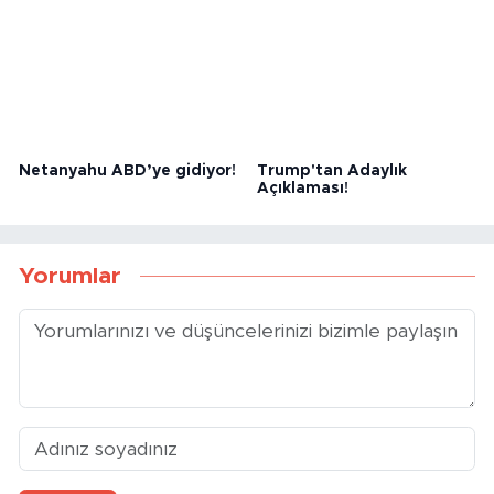
Trump: “İran’ı Çok Sert
Trump: “Türkiye Harika Bir
Vuracağız”
Müttefik”
Netanyahu ABD’ye gidiyor!
Trump'tan Adaylık
Açıklaması!
Yorumlar