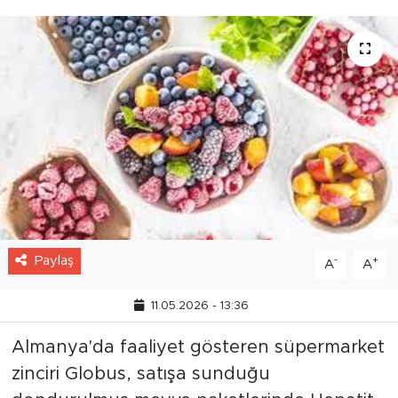
haberimizde.
Paylaş
-
+
A
A
11.05.2026 - 13:36
Almanya'da faaliyet gösteren süpermarket
zinciri Globus, satışa sunduğu