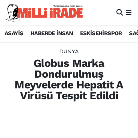
ASAYİŞ
HABERDE İNSAN
ESKİŞEHİRSPOR
SA
DÜNYA
Globus Marka
Dondurulmuş
Meyvelerde Hepatit A
Virüsü Tespit Edildi
Almanya merkezli Globus, dondurulmuş
meyve karışımında Hepatit A virüsü tespit
edilmesi üzerine ürün geri çağırma kararı
aldı. Detaylar ve sağlık uyarıları